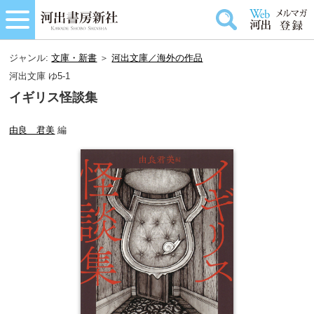
ジャンル:
文庫・新書
＞
河出文庫／海外の作品
河出文庫 ゆ5-1
イギリス怪談集
由良 君美
編