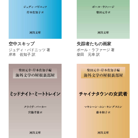
空中スキップ
失踪者たちの画家
ジュディ・バドニッツ 著
ポール・ラファージ 著
岸本 佐知子 訳
柴田 元幸 訳