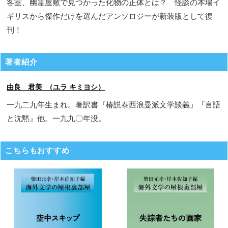
客室、幽霊屋敷で見つかった化物の正体とは？ 怪談の本場イ
ギリスから傑作だけを選んだアンソロジーが新装版として復
刊！
著者紹介
由良 君美 （ユラ キミヨシ）
一九二九年生まれ。著訳書『椿説泰西浪曼派文学談義』『言語
と沈黙』他。一九九〇年没。
こちらもおすすめ