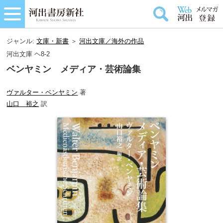
ジャンル:
文庫・新書
＞
河出文庫／海外の作品
河出文庫 ヘ8-2
ベンヤミン メディア・芸術論集
ヴァルター・ベンヤミン
著
山口 裕之
訳