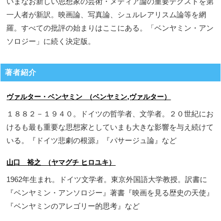
いまなお新しい思想家の芸術・メディア論の重要テクストを第
一人者が新訳。映画論、写真論、シュルレアリスム論等を網
羅。すべての批評の始まりはここにある。「ベンヤミン・アン
ソロジー」に続く決定版。
著者紹介
ヴァルター・ベンヤミン （ベンヤミン,ヴァルター）
１８８２－１９４０。ドイツの哲学者、文学者。２０世紀にお
けるも最も重要な思想家としていまも大きな影響を与え続けて
いる。『ドイツ悲劇の根源』『パサージュ論』など
山口 裕之 （ヤマグチ ヒロユキ）
1962年生まれ。ドイツ文学者。東京外国語大学教授。訳書に
『ベンヤミン・アンソロジー』著書『映画を見る歴史の天使』
『ベンヤミンのアレゴリー的思考』など