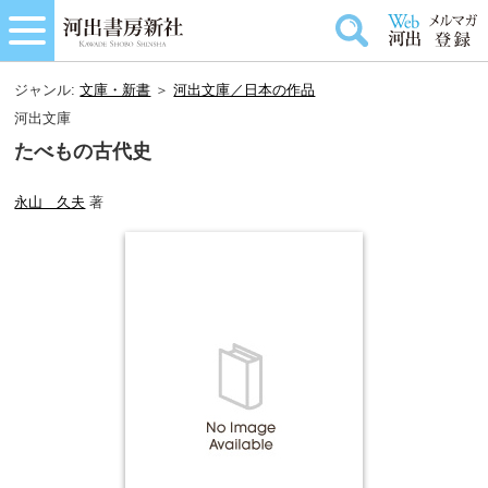
ジャンル:
文庫・新書
＞
河出文庫／日本の作品
河出文庫
たべもの古代史
永山 久夫
著