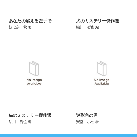
あなたの燃える左手で
犬のミステリー傑作選
朝比奈 秋 著
鮎川 哲也 編
猫のミステリー傑作選
迷彩色の男
鮎川 哲也 編
安堂 ホセ 著