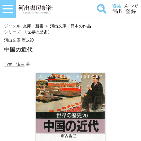
ジャンル:
文庫・新書
＞
河出文庫／日本の作品
シリーズ:
〔世界の歴史〕
河出文庫 歴1-20
中国の近代
市古 宙三
著