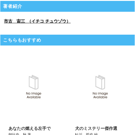
著者紹介
市古 宙三 （イチコ チュウゾウ）
こちらもおすすめ
あなたの燃える左手で
犬のミステリー傑作選
朝比奈 秋 著
鮎川 哲也 編