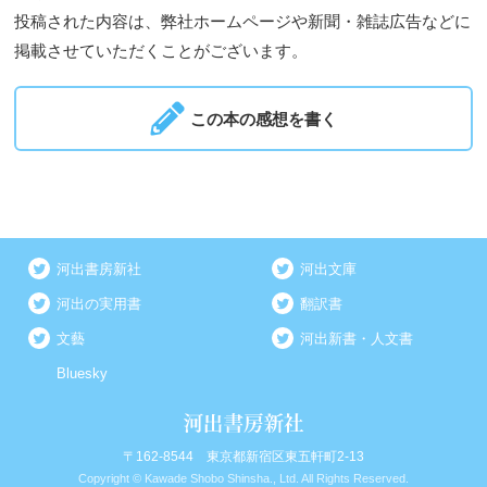
投稿された内容は、弊社ホームページや新聞・雑誌広告などに
掲載させていただくことがございます。
この本の感想を書く
河出書房新社
河出文庫
河出の実用書
翻訳書
文藝
河出新書・人文書
Bluesky
〒162-8544 東京都新宿区東五軒町2-13
Copyright © Kawade Shobo Shinsha., Ltd. All Rights Reserved.