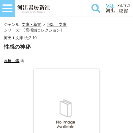
ジャンル:
文庫・新書
＞
河出ｉ文庫
シリーズ:
〔高橋鐵コレクション〕
河出ｉ文庫 iた2-10
性感の神秘
高橋 鐵
著