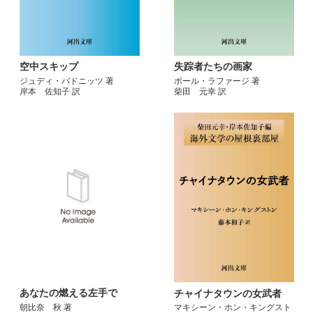
空中スキップ
失踪者たちの画家
ジュディ・バドニッツ 著
ポール・ラファージ 著
岸本 佐知子 訳
柴田 元幸 訳
あなたの燃える左手で
チャイナタウンの女武者
朝比奈 秋 著
マキシーン・ホン・キングスト