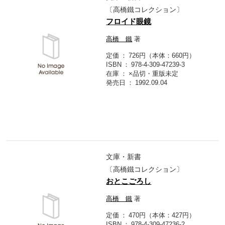
〔高橋鐵コレクション〕
フロイド眼鏡
高橋 鐵
著
定価
726円（本体：660円）
ISBN
978-4-309-47239-3
在庫
×品切・重版未定
発売日
1992.09.04
文庫・新書
〔高橋鐵コレクション〕
おとこごろし
高橋 鐵
著
定価
470円（本体：427円）
ISBN
978-4-309-47236-2