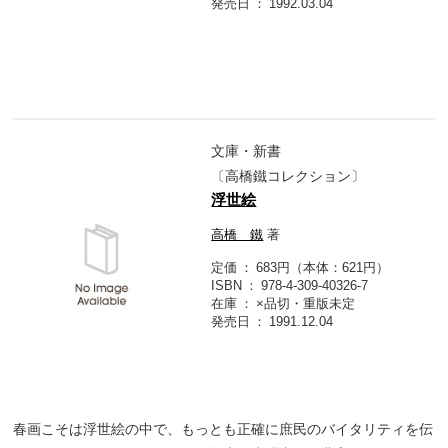
発売日
1992.03.04
文庫・新書
〔高橋鐵コレクション〕
浮世絵
高橋 鐵
著
定価
683円（本体：621円）
ISBN
978-4-309-40326-7
在庫
×品切・重版未定
発売日
1991.12.04
春画こそは浮世絵の中で、もっとも正確に庶民のバイタリティを伝