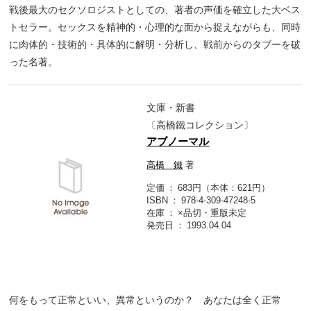
戦後最大のセクソロジストとしての、著者の声価を確立した大ベス
トセラー。セックスを精神的・心理的な面から捉えながらも、同時
に肉体的・技術的・具体的に解明・分析し、戦前からのタブーを破
った名著。
文庫・新書
〔高橋鐵コレクション〕
アブノーマル
高橋 鐵
著
定価
683円（本体：621円）
ISBN
978-4-309-47248-5
在庫
×品切・重版未定
発売日
1993.04.04
何をもって正常といい、異常というのか？ あなたは全く正常