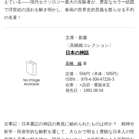
えている――現代セクソロジー最大の先駆者が、豊富なカラー絵図
で浮世絵の流れを解き明かし、春画の世界史的意義を甦らせる不朽
の名著！
文庫・新書
〔高橋鐵コレクション〕
日本の神話
高橋 鐵
著
定価
556円（本体：505円）
ISBN
978-4-309-47226-3
在庫
×品切・重版未定
発売日
1991.08.04
古事記・日本書記の神話の奥底に秘められたものは何か？ 精神分
析学・民俗学的な解釈を通して、大らかで明るく豊饒な日本人の性