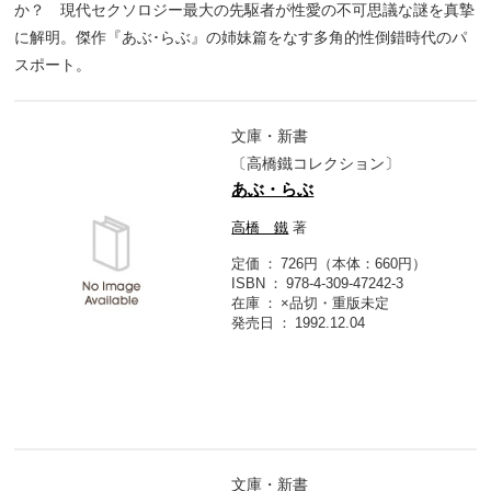
か？ 現代セクソロジー最大の先駆者が性愛の不可思議な謎を真摯
に解明。傑作『あぶ･らぶ』の姉妹篇をなす多角的性倒錯時代のパ
スポート。
文庫・新書
〔高橋鐵コレクション〕
あぶ・らぶ
高橋 鐵
著
定価
726円（本体：660円）
ISBN
978-4-309-47242-3
在庫
×品切・重版未定
発売日
1992.12.04
文庫・新書