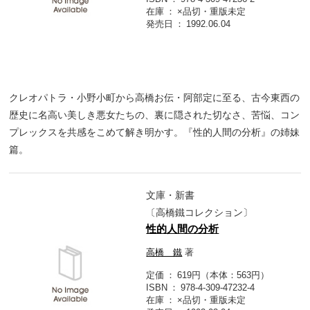
在庫
×品切・重版未定
発売日
1992.06.04
クレオパトラ・小野小町から高橋お伝・阿部定に至る、古今東西の
歴史に名高い美しき悪女たちの、裏に隠された切なさ、苦悩、コン
プレックスを共感をこめて解き明かす。『性的人間の分析』の姉妹
篇。
文庫・新書
〔高橋鐵コレクション〕
性的人間の分析
高橋 鐵
著
定価
619円（本体：563円）
ISBN
978-4-309-47232-4
在庫
×品切・重版未定