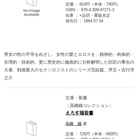
定価
814円（本体：740円）
ISBN
978-4-309-47271-3
在庫
×品切・重版未定
発売日
1994.07.04
男女の性の平等をめざし、女性の愛とエロスを、精神的・肉体的・
生理的・技術的、更に歴史的に徹底的に分析解明した巨匠の畢生の
大著。戦後最大のセクソロジストのシリーズ完結篇。序文＝吉行淳
之介
文庫・新書
〔高橋鐵コレクション〕
えろす福音書
高橋 鐵
著
定価
726円（本体：660円）