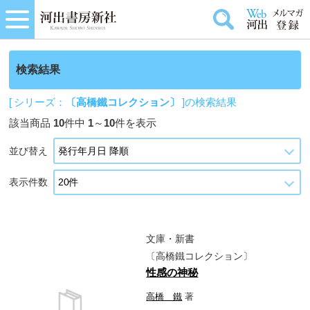
検索結果
[ シリーズ：
〔高橋鐵コレクション〕
]の検索結果
該当商品
10
件中
1
～
10
件を表示
並び替え
表示件数
文庫・新書
〔高橋鐵コレクション〕
性感の神秘
高橋 鐵
著