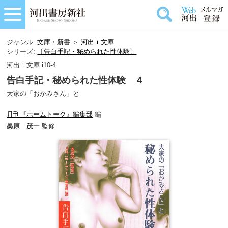
ジャンル:
文庫・新書
＞
河出ｉ文庫
シリーズ:
〔告白手記・秘められた性体験〕
河出ｉ文庫 i10-4
告白手記・秘められた性体験 ４
大家の「おかみさん」と
月刊『ホームトーク』編集部
編
桑原 茂一
監修