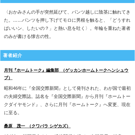
〈おかみさんの手が突然延びて、パンツ越しに陰茎に触れてき
た。……パンツを押し下げてモロに男根を触ると、「どうすれ
ばいいン、したいの？」と熱い息を吐く〉。年輪を重ねた著者
のみが書ける懐古の性。
著者紹介
月刊『ホームトーク』編集部 （ゲッカンホームトークヘンシュウ
ブ）
昭和46年に『全国交際新聞』として発刊された、わが国で最初
の夫婦交際誌。誌名を『全国交際新聞』から月刊『ホームトー
クダイヤモンド』、さらに月刊『ホームトーク』へ変更、現在
に至る。
桑原 茂一 （クワバラ シゲカズ）