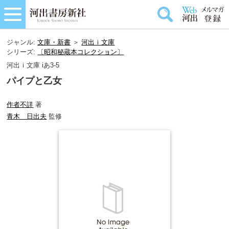
ジャンル:
文庫・新書
＞
河出ｉ文庫
シリーズ:
〔昭和秘蔵本コレクション〕
河出ｉ文庫 iあ3-5
パイプと乙女
作者不詳
著
青木 日出夫
監修