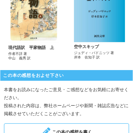
空中スキップ
現代語訳 平家物語 上
ジュディ・バドニッツ 著
作者不詳 著
岸本 佐知子 訳
中山 義秀 訳
この本の感想をおよせ下さい
本書をお読みになったご意見・ご感想などをお気軽にお寄せく
ださい。
投稿された内容は、弊社ホームページや新聞・雑誌広告などに
掲載させていただくことがございます。
この本の感想を書く