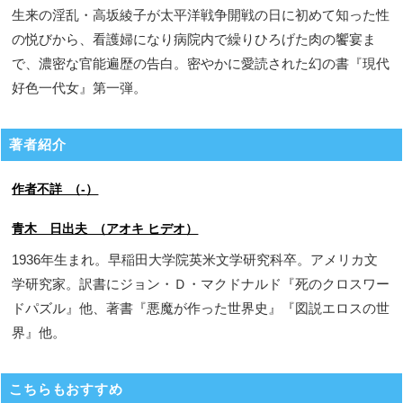
生来の淫乱・高坂綾子が太平洋戦争開戦の日に初めて知った性
の悦びから、看護婦になり病院内で繰りひろげた肉の饗宴ま
で、濃密な官能遍歴の告白。密やかに愛読された幻の書『現代
好色一代女』第一弾。
著者紹介
作者不詳 （-）
青木 日出夫 （アオキ ヒデオ）
1936年生まれ。早稲田大学院英米文学研究科卒。アメリカ文
学研究家。訳書にジョン・Ｄ・マクドナルド『死のクロスワー
ドパズル』他、著書『悪魔が作った世界史』『図説エロスの世
界』他。
こちらもおすすめ