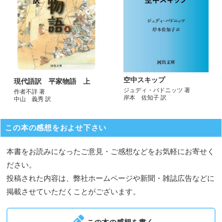
空中スキップ
現代語訳 平家物語 上
ジュディ・バドニッツ 著
作者不詳 著
岸本 佐知子 訳
中山 義秀 訳
この本の感想をおよせ下さい
本書をお読みになったご意見・ご感想などをお気軽にお寄せく
ださい。
投稿された内容は、弊社ホームページや新聞・雑誌広告などに
掲載させていただくことがございます。