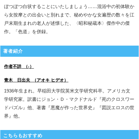
ぼつぼつ白状することにいたしましょう……混浴中の初体験か
ら女按摩との出会いと別れまで、秘めやかな女遍歴の数々を江
戸末期生まれの老人が述懐した、〈昭和秘蔵本〉傑作中の傑
作。「色道」を併録。
著者紹介
作者不詳 （-）
青木 日出夫 （アオキ ヒデオ）
1936年生まれ。早稲田大学院英米文学研究科卒。アメリカ文
学研究家。訳書にジョン・Ｄ・マクドナルド『死のクロスワー
ドパズル』他、著書『悪魔が作った世界史』『図説エロスの世
界』他。
こちらもおすすめ