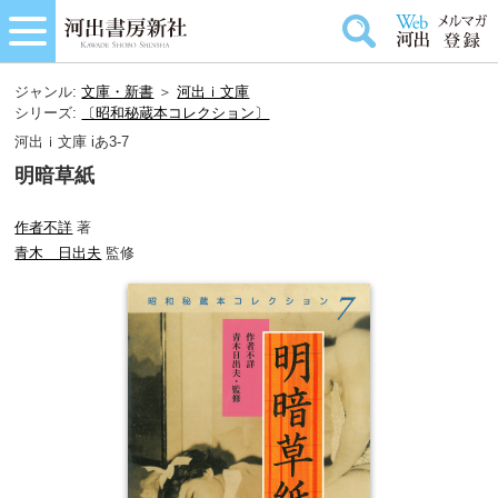
ジャンル:
文庫・新書
＞
河出ｉ文庫
シリーズ:
〔昭和秘蔵本コレクション〕
河出ｉ文庫 iあ3-7
明暗草紙
作者不詳
著
青木 日出夫
監修