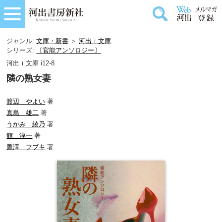
ジャンル:
文庫・新書
＞
河出ｉ文庫
シリーズ:
〔官能アンソロジー〕
河出ｉ文庫 i12-8
隣の熟女妻
渡辺 やよい
著
真島 雄二
著
うかみ 綾乃
著
館 淳一
著
鷹澤 フブキ
著