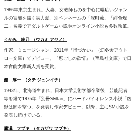
1966年東京生まれ。人妻、女教師ものを中心に幅広いジャン
ルの官能を描く実力派。別ペンネームの「深町薫」「緋色煌
二」名義でアダルトゲーム小説やオンライン小説も多数執筆。
うかみ 綾乃 （ウカミ アヤノ）
作家、ミュージシャン。2011年『指づかい』（幻冬舍アウト
ロー文庫）でデビュー。『窓ごしの欲情』（宝島社文庫）で日
本官能文庫新人賞を受賞。
館 淳一 （タテ ジュンイチ）
1943年、北海道生まれ。日本大学芸術学部卒業後、芸能記者
等を経て1975年「別冊SMfan」にハードバイオレンス小説「凶
獣は闇を撃つ」を発表し作家デビュー。以降、主にSM小説を
発表し続けている。
鷹澤 フブキ （タカザワ フブキ）