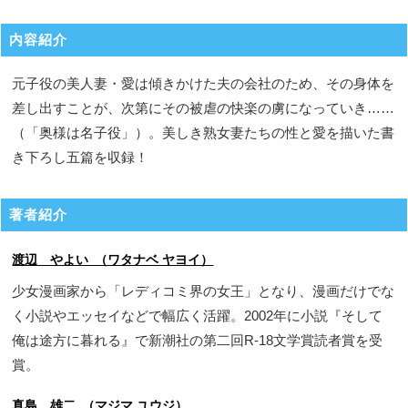
内容紹介
元子役の美人妻・愛は傾きかけた夫の会社のため、その身体を
差し出すことが、次第にその被虐の快楽の虜になっていき……
（「奥様は名子役」）。美しき熟女妻たちの性と愛を描いた書
き下ろし五篇を収録！
著者紹介
渡辺 やよい （ワタナベ ヤヨイ）
少女漫画家から「レディコミ界の女王」となり、漫画だけでな
く小説やエッセイなどで幅広く活躍。2002年に小説『そして
俺は途方に暮れる』で新潮社の第二回R-18文学賞読者賞を受
賞。
真島 雄二 （マジマ ユウジ）