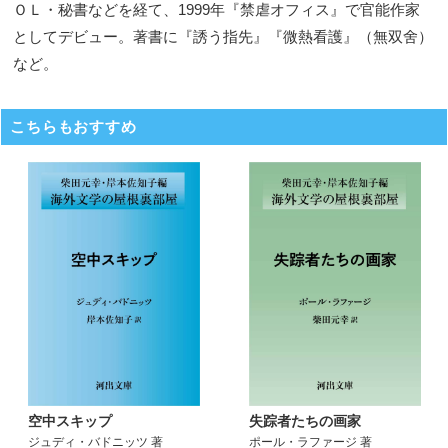
ＯＬ・秘書などを経て、1999年『禁虐オフィス』で官能作家
としてデビュー。著書に『誘う指先』『微熱看護』（無双舍）
など。
こちらもおすすめ
空中スキップ
失踪者たちの画家
ジュディ・バドニッツ 著
ポール・ラファージ 著