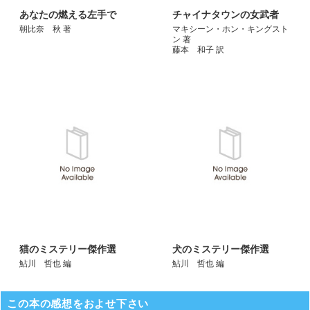
あなたの燃える左手で
チャイナタウンの女武者
朝比奈 秋 著
マキシーン・ホン・キングスト
ン 著
藤本 和子 訳
猫のミステリー傑作選
犬のミステリー傑作選
鮎川 哲也 編
鮎川 哲也 編
この本の感想をおよせ下さい