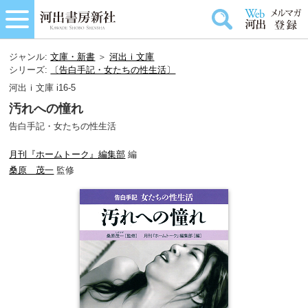
ジャンル:
文庫・新書
＞
河出ｉ文庫
シリーズ:
〔告白手記・女たちの性生活〕
河出ｉ文庫 i16-5
汚れへの憧れ
告白手記・女たちの性生活
月刊『ホームトーク』編集部
編
桑原 茂一
監修