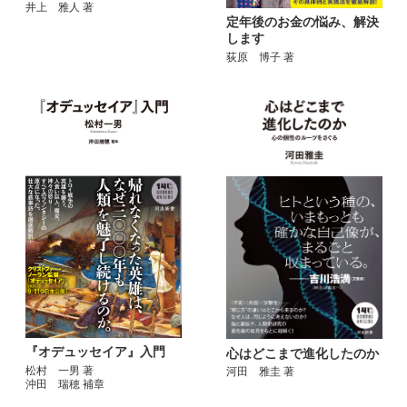
井上 雅人 著
定年後のお金の悩み、解決
します
荻原 博子 著
『オデュッセイア』入門
心はどこまで進化したのか
松村 一男 著
河田 雅圭 著
沖田 瑞穂 補章