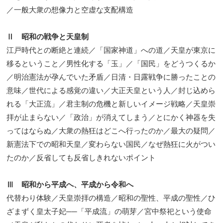
／一般大衆の想像力と空虚な支配構造
Ⅱ 昭和の戦争と天皇制
江戸時代との断絶と連続／「国家神道」への道／天皇が東京に
移るということ／男性化する「玉」／「国民」をどうつくるか
／明治憲法が孕んでいた矛盾／日清・日露戦争に勝ったことの
意味／世代による感覚の違い／大正天皇という人／封じ込めら
れる「大正流」／君主制の危機と新しいイメージ戦略／天皇崇
拝が止まらない／「政治」が消えてしまう／とにかく神器を失
ってはならぬ／大衆の熱狂はどこへ行ったのか／最大の疑問／
新憲法下での昭和天皇／変わらない国民／なぜ熱狂に火がつい
たのか／反省しても反省しきれないポイント
Ⅲ 昭和から平成へ、平成から令和へ
代替わり体験／天皇崇拝の構造／昭和の聖性、平成の聖性／ひ
ざまずく皇太子妃──「平成流」の萌芽／宮中祭祀という使命