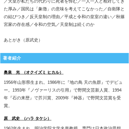
／天皇が私たちの代わりに死者を悼む／一人一人と相対してき
た厚み／国民は「象徴」の意味を考えてこなかった／自衛隊と
の結びつき／反天皇制の理由／平成と令和の皇室の違い／秋篠
宮家の存在感／令和の空気／天皇制は続くのか
あとがき（原武史）
著者紹介
奥泉 光 （オクイズミ ヒカル）
1956年山形県生まれ。1986年に『地の鳥 天の魚群』でデビュ
ー。1993年『ノヴァーリスの引用』で野間文芸新人賞、1994
年『石の来歴』で芥川賞、2009年『神器』で野間文芸賞を受
賞。
原 武史 （ハラ タケシ）
1962年生まれ。明治学院大学名誉教授。専門は日本政治思想