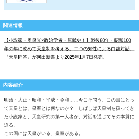
関連情報
【小説家・奥泉光×政治学者・原武史！】戦後80年・昭和100
年の年に改めて天皇制を考える。二つの知性による白熱対話、
『天皇問答』が河出新書より2025年1月7日発売。
内容紹介
明治・大正・昭和・平成・令和……今こそ問う、この国にとっ
て天皇とは、皇室とは何なのか？ しばしば天皇制を扱ってき
た小説家と、天皇研究の第一人者が、対話を通じてその本質に
迫る。
この国には天皇がいる、皇室がある。