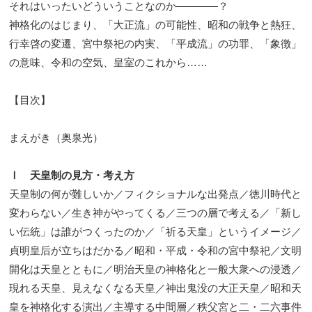
それはいったいどういうことなのか――――？
神格化のはじまり、「大正流」の可能性、昭和の戦争と熱狂、
行幸啓の変遷、宮中祭祀の内実、「平成流」の功罪、「象徴」
の意味、令和の空気、皇室のこれから……
【目次】
まえがき（奥泉光）
Ⅰ 天皇制の見方・考え方
天皇制の何が難しいか／フィクショナルな出発点／徳川時代と
変わらない／生き神がやってくる／三つの層で考える／「新し
い伝統」は誰がつくったのか／「祈る天皇」というイメージ／
貞明皇后が立ちはだかる／昭和・平成・令和の宮中祭祀／文明
開化は天皇とともに／明治天皇の神格化と一般大衆への浸透／
現れる天皇、見えなくなる天皇／神出鬼没の大正天皇／昭和天
皇を神格化する演出／主導する中間層／秩父宮と二・二六事件