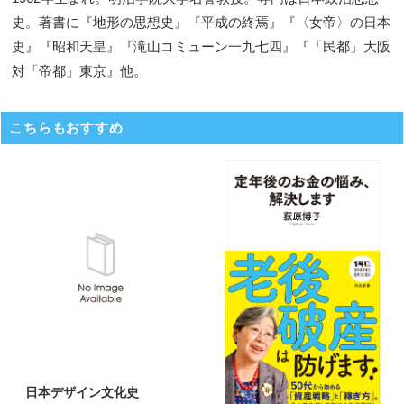
史。著書に『地形の思想史』『平成の終焉』『〈女帝〉の日本
史』『昭和天皇』『滝山コミューン一九七四』『「民都」大阪
対「帝都」東京』他。
こちらもおすすめ
日本デザイン文化史