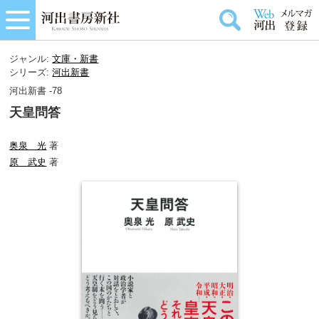
ジャンル:
文庫・新書
シリーズ:
河出新書
河出新書 -78
天皇問答
奥泉 光
著
原 武史
著