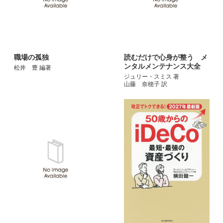
職場の孤独
読むだけで心身が整う メ
ンタルメンテナンス大全
松井 豊 編著
ジュリー・スミス 著
山藤 奈穂子 訳