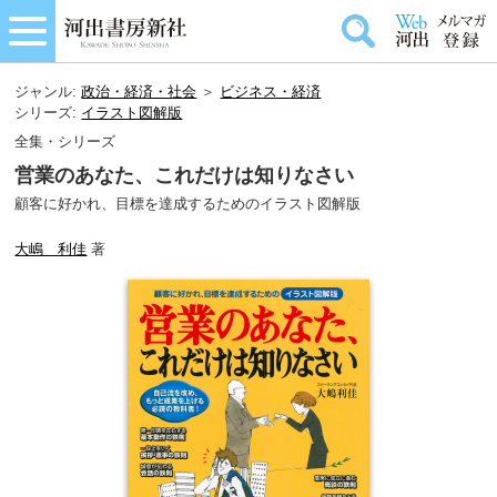
ジャンル:
政治・経済・社会
＞
ビジネス・経済
シリーズ:
イラスト図解版
全集・シリーズ
営業のあなた、これだけは知りなさい
顧客に好かれ、目標を達成するためのイラスト図解版
大嶋 利佳
著