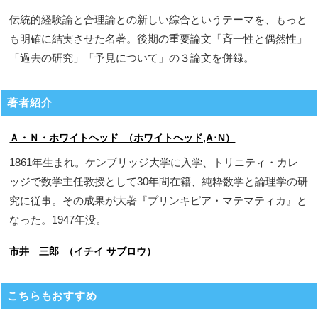
伝統的経験論と合理論との新しい綜合というテーマを、もっと
も明確に結実させた名著。後期の重要論文「斉一性と偶然性」
「過去の研究」「予見について」の３論文を併録。
著者紹介
Ａ・Ｎ・ホワイトヘッド （ホワイトヘッド,A･N）
1861年生まれ。ケンブリッジ大学に入学、トリニティ・カレ
ッジで数学主任教授として30年間在籍、純粋数学と論理学の研
究に従事。その成果が大著『プリンキピア・マテマティカ』と
なった。1947年没。
市井 三郎 （イチイ サブロウ）
こちらもおすすめ