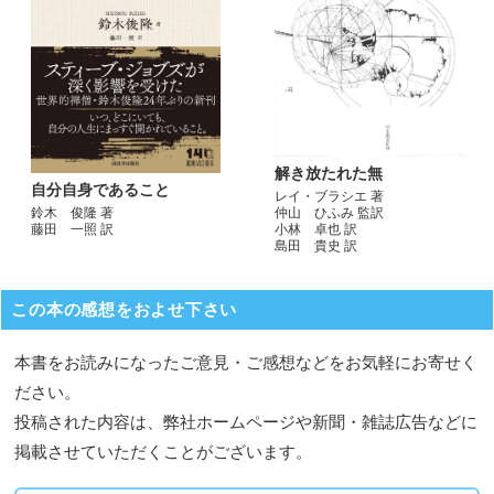
解き放たれた無
自分自身であること
レイ・ブラシエ 著
鈴木 俊隆 著
仲山 ひふみ 監訳
藤田 一照 訳
小林 卓也 訳
島田 貴史 訳
この本の感想をおよせ下さい
本書をお読みになったご意見・ご感想などをお気軽にお寄せく
ださい。
投稿された内容は、弊社ホームページや新聞・雑誌広告などに
掲載させていただくことがございます。