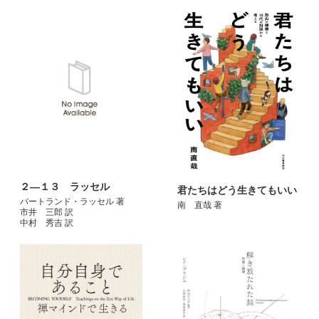
２―１３ ラッセル
君たちはどう生きてもいい
バートランド・ラッセル 著
南 直哉 著
市井 三郎 訳
中村 秀吉 訳