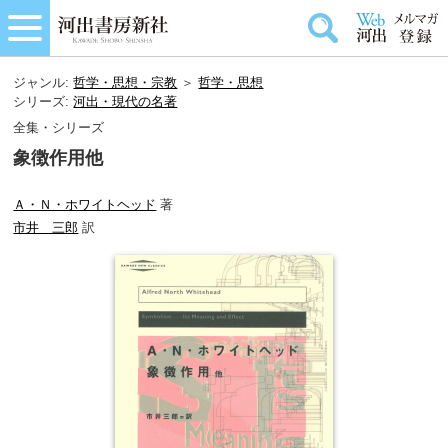
ジャンル:
哲学・思想・宗教
＞
哲学・思想
シリーズ:
河出・現代の名著
全集・シリーズ
象徴作用他
Ａ・Ｎ・ホワイトヘッド
著
市井 三郎
訳