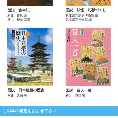
図説 妖怪・幻獣づくし
図説 古事記
兵庫県立歴史博物館 編
石井 正己 著
鳥取県立博物館 編
篠山 紀信 写真
図説 日本建築の歴史
図説 百人一首
玉井 哲雄 著
石井 正己 著
この本の感想をおよせ下さい