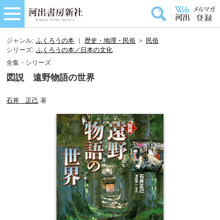
ジャンル:
ふくろうの本
｜
歴史・地理・民俗
＞
民俗
シリーズ:
ふくろうの本／日本の文化
全集・シリーズ
図説 遠野物語の世界
石井 正己
著