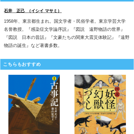
石井 正己 （イシイ マサミ）
1958年、東京都生まれ。国文学者・民俗学者。東京学芸大学
名誉教授。『感染症文学論序説』『図説 遠野物語の世界』
『図説 日本の昔話』『文豪たちの関東大震災体験記』『遠野
物語の誕生』など著書多数。
こちらもおすすめ