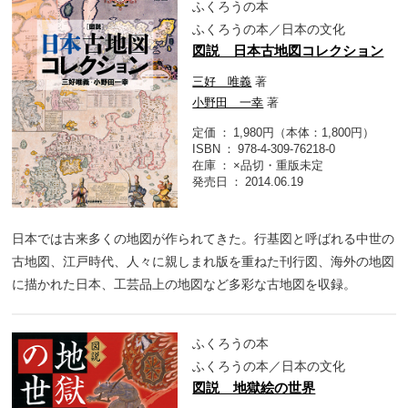
ふくろうの本
ふくろうの本／日本の文化
図説 日本古地図コレクション
三好 唯義
著
小野田 一幸
著
定価
1,980円（本体：1,800円）
ISBN
978-4-309-76218-0
在庫
×品切・重版未定
発売日
2014.06.19
日本では古来多くの地図が作られてきた。行基図と呼ばれる中世の
古地図、江戸時代、人々に親しまれ版を重ねた刊行図、海外の地図
に描かれた日本、工芸品上の地図など多彩な古地図を収録。
ふくろうの本
ふくろうの本／日本の文化
図説 地獄絵の世界