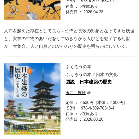
ISBN
978-4-309-76349-1
在庫
○在庫あり
発売日
2026.04.28
人知を超えた存在として長らく恐怖と畏敬の対象となってきた妖怪
と、実在の生物のあいだをうごめきながら人びとを魅了する幻獣
が、大集合。人と自然とのかかわりの歴史を明らかにしていく。
ふくろうの本
ふくろうの本／日本の文化
図説 日本建築の歴史
玉井 哲雄
著
定価
2,530円（本体：2,300円）
ISBN
978-4-309-76348-4
在庫
○在庫あり
発売日
2026.03.26