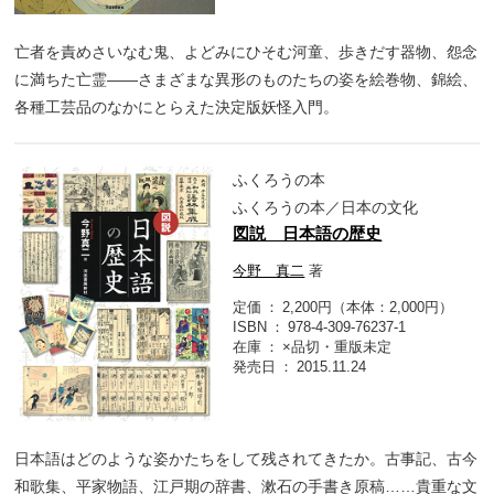
亡者を責めさいなむ鬼、よどみにひそむ河童、歩きだす器物、怨念
に満ちた亡霊――さまざまな異形のものたちの姿を絵巻物、錦絵、
各種工芸品のなかにとらえた決定版妖怪入門。
ふくろうの本
ふくろうの本／日本の文化
図説 日本語の歴史
今野 真二
著
定価
2,200円（本体：2,000円）
ISBN
978-4-309-76237-1
在庫
×品切・重版未定
発売日
2015.11.24
日本語はどのような姿かたちをして残されてきたか。古事記、古今
和歌集、平家物語、江戸期の辞書、漱石の手書き原稿……貴重な文