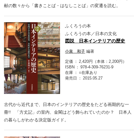
献の数々から「書きことば・はなしことば」の変遷を読む。
ふくろうの本
ふくろうの本／日本の文化
図説 日本インテリアの歴史
小泉 和子
編著
定価
2,420円（本体：2,200円）
ISBN
978-4-309-76231-9
在庫
○在庫あり
発売日
2015.05.27
古代から近代まで、日本のインテリアの歴史をたどる画期的な一
冊!! 「方丈記」の室内、金閣はどう飾られていたのか？ 日本人
の暮らしがわかる決定版ガイド。