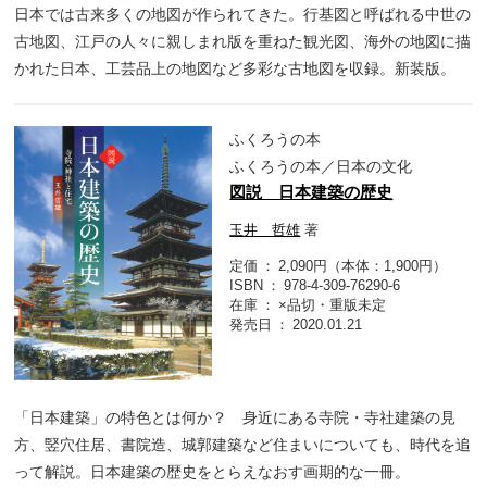
日本では古来多くの地図が作られてきた。行基図と呼ばれる中世の
古地図、江戸の人々に親しまれ版を重ねた観光図、海外の地図に描
かれた日本、工芸品上の地図など多彩な古地図を収録。新装版。
ふくろうの本
ふくろうの本／日本の文化
図説 日本建築の歴史
玉井 哲雄
著
定価
2,090円（本体：1,900円）
ISBN
978-4-309-76290-6
在庫
×品切・重版未定
発売日
2020.01.21
「日本建築」の特色とは何か？ 身近にある寺院・寺社建築の見
方、竪穴住居、書院造、城郭建築など住まいについても、時代を追
って解説。日本建築の歴史をとらえなおす画期的な一冊。