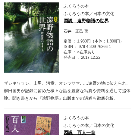
ふくろうの本
ふくろうの本／日本の文化
図説 遠野物語の世界
石井 正己
著
定価
1,980円（本体：1,800円）
ISBN
978-4-309-76266-1
在庫
○在庫あり
発売日
2017.12.22
ザシキワラシ、山男、河童、オシラサマ……遠野の地に伝えられ、
柳田国男が記録に留めた様々な話を豊富な写真や資料を通して追体
験。聞き書きから『遠野物語』出版までの過程も徹底分析。
ふくろうの本
ふくろうの本／日本の文化
図説 百人一首