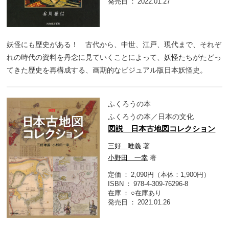
発売日
2022.01.27
妖怪にも歴史がある！ 古代から、中世、江戸、現代まで、それぞ
れの時代の資料を丹念に見ていくことによって、妖怪たちがたどっ
てきた歴史を再構成する、画期的なビジュアル版日本妖怪史。
ふくろうの本
ふくろうの本／日本の文化
図説 日本古地図コレクション
三好 唯義
著
小野田 一幸
著
定価
2,090円（本体：1,900円）
ISBN
978-4-309-76296-8
在庫
○在庫あり
発売日
2021.01.26