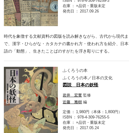
ISBN
978-4-309-76259-3
在庫
×品切・重版未定
発売日
2017.09.26
時代を象徴する文献資料の図版を読み解きながら、古代から現代ま
で、漢字・ひらがな・カタカナの書かれ方・使われ方を紹介、日本
語の「動態」、生きたことばのすがたを浮き彫りにする。
ふくろうの本
ふくろうの本／日本の文化
図説 日本の妖怪
岩井 宏實
監修
近藤 雅樹
編
定価
1,980円（本体：1,800円）
ISBN
978-4-309-76255-5
在庫
×品切・重版未定
発売日
2017.05.24