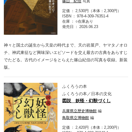
篠山 紀信
写真
定価
2,530円（本体：2,300円）
ISBN
978-4-309-76351-4
在庫
○在庫あり
発売日
2026.06.23
神々と国土の誕生から天皇の時代まで、天の岩屋戸、ヤマタノオロ
チ、神武東征など興味深いエピソードを交え最古の古典をあらすじ
でたどる。古代のイメージをとらえた篠山紀信の写真を収録。新装
版。
ふくろうの本
ふくろうの本／日本の文化
図説 妖怪・幻獣づくし
兵庫県立歴史博物館
編
鳥取県立博物館
編
定価
2,420円（本体：2,200円）