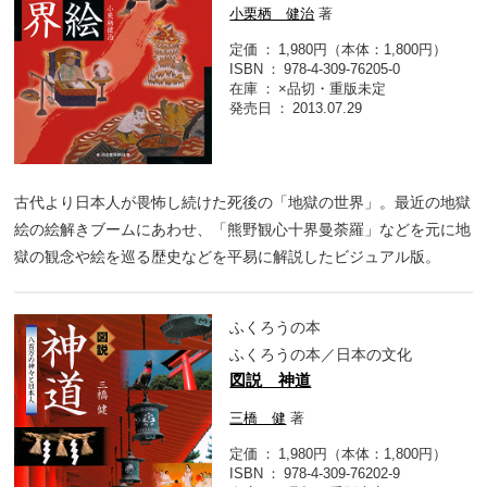
小栗栖 健治
著
定価
1,980円（本体：1,800円）
ISBN
978-4-309-76205-0
在庫
×品切・重版未定
発売日
2013.07.29
古代より日本人が畏怖し続けた死後の「地獄の世界」。最近の地獄
絵の絵解きブームにあわせ、「熊野観心十界曼荼羅」などを元に地
獄の観念や絵を巡る歴史などを平易に解説したビジュアル版。
ふくろうの本
ふくろうの本／日本の文化
図説 神道
三橋 健
著
定価
1,980円（本体：1,800円）
ISBN
978-4-309-76202-9