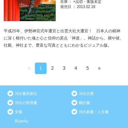
在庫
×品切・重版未定
発売日
2013.02.19
平成25年、伊勢神宮式年遷宮と出雲大社大遷宮！ 日本人の精神
に深く根付いた魂と心と信仰の原点「神道」。神話から、禊や祓、
社殿、神社まで、豊富な写真とともにわかるビジュアル版。
«
1
2
3
4
5
»
河出書房新社
河出文庫
河出の実用書
翻訳書
文藝
河出新書・人文書
Bluesky