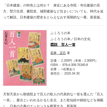
「日本建築」の特色とは何か？ 身近にある寺院・寺社建築の見
方、竪穴住居、書院造、城郭建築など住まいについても、時代を追
って解説。日本建築の歴史をとらえなおす画期的な一冊。新装版。
ふくろうの本
ふくろうの本／日本の文化
図説 百人一首
石井 正己
著
定価
2,200円（本体：2,000円）
ISBN
978-4-309-76340-8
在庫
○在庫あり
発売日
2025.04.30
天智天皇から順徳院まで百人の歌人の代表的な一首を選んだ『百人
一首』。最古といわれるかるた全点、また歌仙絵や錦絵などを掲載
し、日本の古典のエッセンスを鑑賞する。新装版