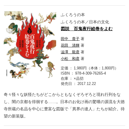
ふくろうの本
ふくろうの本／日本の文化
図説 百鬼夜行絵巻をよむ
田中 貴子
著
花田 清輝
著
澁澤 龍彦
著
小松 和彦
著
定価
1,980円（本体：1,800円）
ISBN
978-4-309-76265-4
在庫
×品切
発売日
2017.12.22
奇々怪々な妖怪たちがどこからともなくぞろぞろと現れ行列をな
し、闇の京都を徘徊する……。日本のお化け画の驚嘆の源流を大徳
寺所蔵の名品を中心に豊富な図版で「異界の達人」たちが紹介。待
望の新装版。