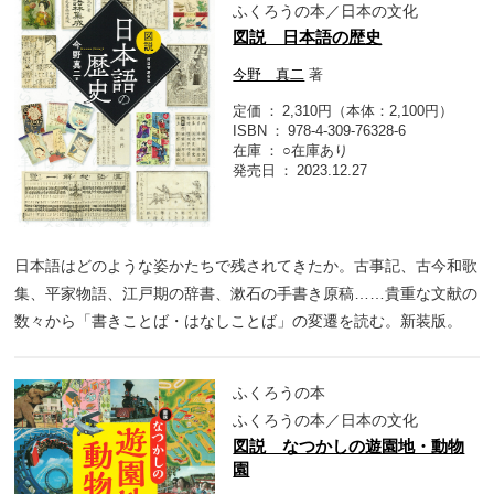
ふくろうの本／日本の文化
図説 日本語の歴史
今野 真二
著
定価
2,310円（本体：2,100円）
ISBN
978-4-309-76328-6
在庫
○在庫あり
発売日
2023.12.27
日本語はどのような姿かたちで残されてきたか。古事記、古今和歌
集、平家物語、江戸期の辞書、漱石の手書き原稿……貴重な文献の
数々から「書きことば・はなしことば」の変遷を読む。新装版。
ふくろうの本
ふくろうの本／日本の文化
図説 なつかしの遊園地・動物
園