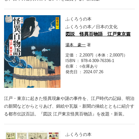
ふくろうの本
ふくろうの本／日本の文化
図説 怪異百物語 江戸東京篇
湯本 豪一
著
定価
2,200円（本体：2,000円）
ISBN
978-4-309-76336-1
在庫
○在庫あり
発売日
2024.07.26
江戸・東京に起きた怪異現象や謎の事件を、江戸時代の記録、明治
の新聞などからとりあげ、錦絵や瓦版・新聞の挿絵とともに紹介す
る都市伝説百話。『図説 江戸東京怪異百物語』を改題・新装。
ふくろうの本