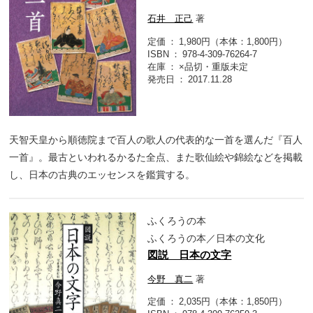
石井 正己
著
定価
1,980円（本体：1,800円）
ISBN
978-4-309-76264-7
在庫
×品切・重版未定
発売日
2017.11.28
天智天皇から順徳院まで百人の歌人の代表的な一首を選んだ『百人
一首』。最古といわれるかるた全点、また歌仙絵や錦絵などを掲載
し、日本の古典のエッセンスを鑑賞する。
ふくろうの本
ふくろうの本／日本の文化
図説 日本の文字
今野 真二
著
定価
2,035円（本体：1,850円）