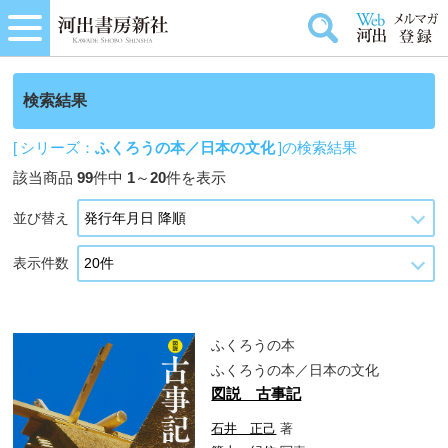
検索結果
[ シリーズ：
ふくろうの本／日本の文化
]の検索結果
該当商品
99
件中
1
～
20
件を表示
並び替え
表示件数
ふくろうの本
ふくろうの本／日本の文化
図説 古事記
石井 正己
著