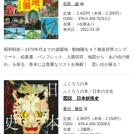
生田 誠
編
定価
2,420円（本体：2,200円）
ISBN
978-4-309-76313-2
在庫
○在庫あり
発売日
2022.03.26
昭和戦前～1970年代までの遊園地・動物園を４７都道府県コンプ
リート。絵葉書、パンフレット、入園切符、地図から「あの頃の憧
れ」を探る。巻末には貴重なリストを掲載！ 思い出が蘇る！
ふくろうの本
ふくろうの本／日本の文化
図説 日本妖怪史
香川 雅信
著
定価
2,365円（本体：2,150円）
ISBN
978-4-309-76309-5
在庫
△3週間～