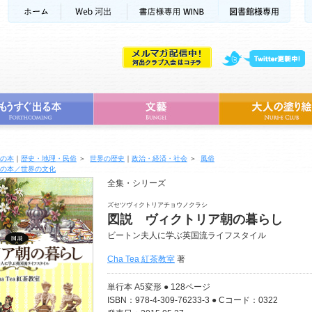
の本
｜
歴史・地理・民俗
＞
世界の歴史
｜
政治・経済・社会
＞
風俗
の本／世界の文化
全集・シリーズ
ズセツヴィクトリアチョウノクラシ
図説 ヴィクトリア朝の暮らし
ビートン夫人に学ぶ英国流ライフスタイル
Cha Tea 紅茶教室
著
単行本 A5変形 ● 128ページ
ISBN：978-4-309-76233-3 ● Cコード：0322