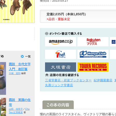
発売日：2015.05.27
定価2,035円（本体1,850円）
×品切・重版未定
図説 古代文字
入門 改訂版
大城 道則
編著
三省堂書店・岩波ブックセンター
紀伊國屋書店
丸善ジュンク堂書店
図説 英国の住
宅
山田 佳世子
／
Cha
Tea 紅茶教室
著
憧れの英国のライフスタイル、ヴィクトリア朝の暮ら