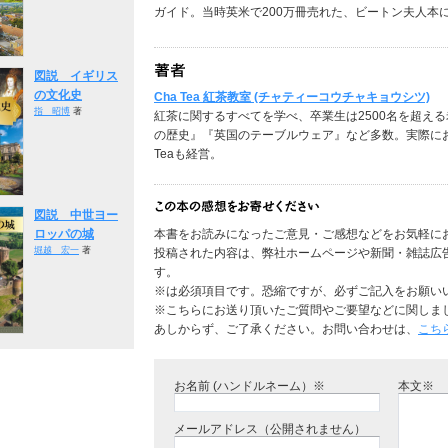
ガイド。当時英米で200万冊売れた、ビートン夫人本
図説 イギリス
の文化史
Cha Tea 紅茶教室 (チャティーコウチャキョウシツ)
指 昭博
著
紅茶に関するすべてを学べ、卒業生は2500名を超え
の歴史』『英国のテーブルウェア』など多数。実際にお
Teaも経営。
図説 中世ヨー
ロッパの城
本書をお読みになったご意見・ご感想などをお気軽に
堀越 宏一
著
投稿された内容は、弊社ホームページや新聞・雑誌広
す。
※は必須項目です。恐縮ですが、必ずご記入をお願い
※こちらにお送り頂いたご質問やご要望などに関しま
あしからず、ご了承ください。お問い合わせは、
こち
お名前 (ハンドルネーム）※
本文※
メールアドレス（公開されません）