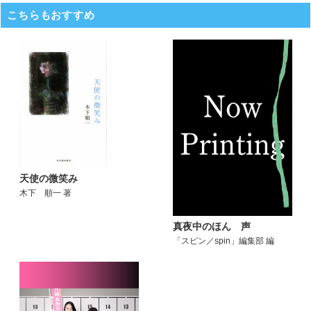
こちらもおすすめ
天使の微笑み
木下 順一 著
真夜中のほん 声
「スピン／spin」編集部 編