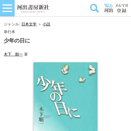
ジャンル:
日本文学
＞
小説
単行本
少年の日に
木下 順一
著