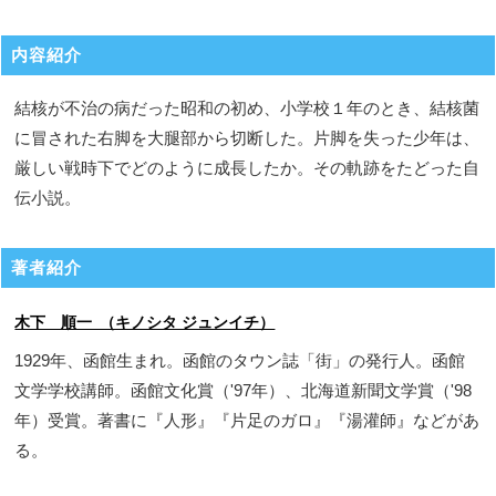
内容紹介
結核が不治の病だった昭和の初め、小学校１年のとき、結核菌
に冒された右脚を大腿部から切断した。片脚を失った少年は、
厳しい戦時下でどのように成長したか。その軌跡をたどった自
伝小説。
著者紹介
木下 順一 （キノシタ ジュンイチ）
1929年、函館生まれ。函館のタウン誌「街」の発行人。函館
文学学校講師。函館文化賞（'97年）、北海道新聞文学賞（'98
年）受賞。著書に『人形』『片足のガロ』『湯灌師』などがあ
る。