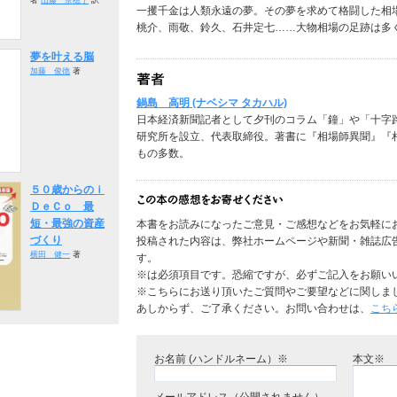
一攫千金は人類永遠の夢。その夢を求めて格闘した相
桃介、雨敬、鈴久、石井定七……大物相場の足跡は多
夢を叶える脳
加藤 俊徳
著
鍋島 高明 (ナベシマ タカハル)
日本経済新聞記者として夕刊のコラム「鐘」や「十字
研究所を設立、代表取締役。著書に『相場師異聞』『
もの多数。
５０歳からのｉ
ＤｅＣｏ 最
短・最強の資産
本書をお読みになったご意見・ご感想などをお気軽に
づくり
投稿された内容は、弊社ホームページや新聞・雑誌広
横田 健一
著
す。
※は必須項目です。恐縮ですが、必ずご記入をお願い
※こちらにお送り頂いたご質問やご要望などに関しま
あしからず、ご了承ください。お問い合わせは、
こち
お名前 (ハンドルネーム）※
本文※