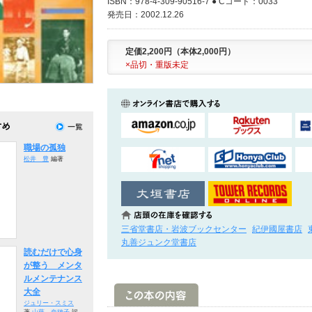
ISBN：978-4-309-90516-7 ● Cコード：0033
発売日：2002.12.26
定価2,200円（本体2,000円）
×品切・重版未定
職場の孤独
松井 豊
編著
三省堂書店・岩波ブックセンター
紀伊國屋書店
丸善ジュンク堂書店
読むだけで心身
が整う メンタ
ルメンテナンス
大全
ジュリー・スミス
著
山藤 奈穂子
訳