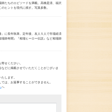
場師たちのエピソードを満載。高橋是清、福沢
くのヒントを現代に残す。写真多数。
路」に長年執筆。定年後、友人５人で市場経済
相場師奇聞』『相場ヒーロー伝説』など相場師
お寄せください。
告などに掲載させていただくことがございま
いたします。
しては、お返事することができません。
ら
へ