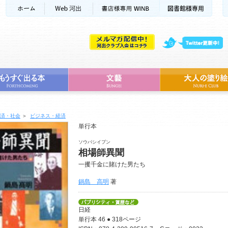
済・社会
＞
ビジネス・経済
単行本
ソウバシイブン
相場師異聞
一攫千金に賭けた男たち
鍋島 高明
著
日経
単行本 46 ● 318ページ