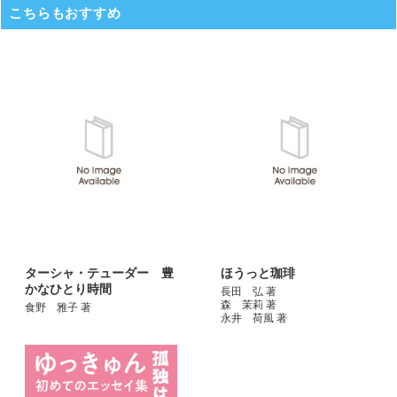
こちらもおすすめ
ターシャ・テューダー 豊
ほうっと珈琲
かなひとり時間
長田 弘 著
森 茉莉 著
食野 雅子 著
永井 荷風 著