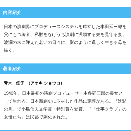
内容紹介
日本の演劇界にプロデュースシステムを確立した本田延三郎を
父にもつ著者。私財をなげうち演劇に没頭する夫を見守る妻。
波瀾の末に迎えた老いの日々に、影のように逞しく生きる母を
描く。
著者紹介
青木 笙子 （アオキ ショウコ）
1940年、日本最初の演劇プロデューサー本多延三郎の長女と
して生れる。日本新劇史に取材した作品に定評がある。『沈黙
の川』で小島信夫文学賞・特別賞を受賞、『「仕事クラブ」の
女優たち』は民藝で劇化された。