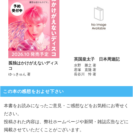
英国皇太子 日本周遊記
孤独はかけがえないディス
水野 勝之 著
コ
君塚 直隆 著
長谷川 怜 著
ゆっきゅん 著
この本の感想をおよせ下さい
本書をお読みになったご意見・ご感想などをお気軽にお寄せく
ださい。
投稿された内容は、弊社ホームページや新聞・雑誌広告などに
掲載させていただくことがございます。