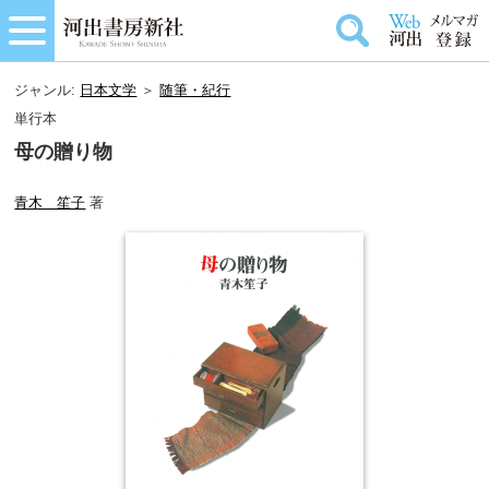
ジャンル:
日本文学
＞
随筆・紀行
単行本
母の贈り物
青木 笙子
著