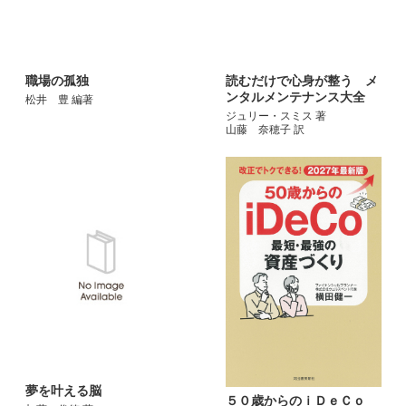
職場の孤独
読むだけで心身が整う メ
ンタルメンテナンス大全
松井 豊 編著
ジュリー・スミス 著
山藤 奈穂子 訳
夢を叶える脳
５０歳からのｉＤｅＣｏ