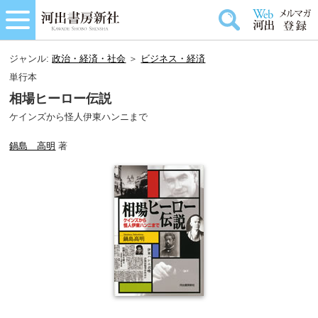
ジャンル:
政治・経済・社会
＞
ビジネス・経済
単行本
相場ヒーロー伝説
ケインズから怪人伊東ハンニまで
鍋島 高明
著