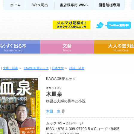
｜
文庫・新書
＞
KAWADE夢ムック
｜
日本文学
＞
評論・研究
KAWADE夢ムック
キザライズミ
木皿泉
物語る夫婦の脚本と小説
木皿 泉
著
ムック A5 ● 232ページ
ISBN：978-4-309-97793-5 ● Cコード：9495