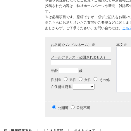
本書をお読みになったご意見・ご感想などをお気軽に
投稿された内容は、弊社ホームページや新聞・雑誌広
す。
※は必須項目です。恐縮ですが、必ずご記入をお願い
※こちらにお送り頂いたご質問やご要望などに関しま
あしからず、ご了承ください。お問い合わせは、
こち
お名前 (ハンドルネーム）※
本文※
メールアドレス（公開されません）
年齢
歳
性別※
男性
女性
その他
在住都道府県
公開可
公開不可