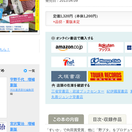
発売日：2013.04.09
定価1,320円（本体1,200円）
×品切・重版未定
ちら！
宇野千代 増補
新版
河出書房新社編集部
三省堂書店・岩波ブックセンター
紀伊國屋書店
編
丸善ジュンク堂書店
宮沢賢治 増補
新版
「すいか」で向田賞受賞、他に「野ブタ。をプロデュ