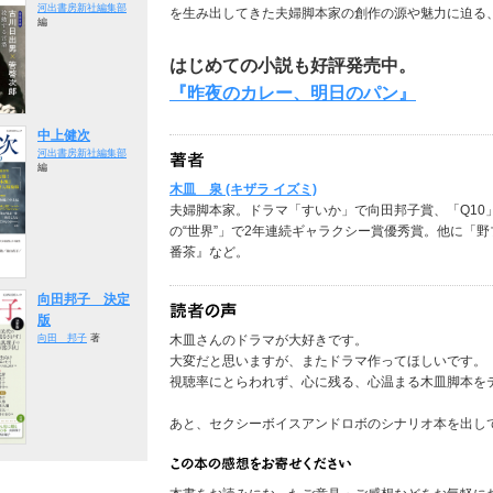
河出書房新社編集部
を生み出してきた夫婦脚本家の創作の源や魅力に迫る
編
はじめての小説も好評発売中。
『昨夜のカレー、明日のパン』
中上健次
河出書房新社編集部
編
木皿 泉 (キザラ イズミ)
夫婦脚本家。ドラマ「すいか」で向田邦子賞、「Q10
の“世界”」で2年連続ギャラクシー賞優秀賞。他に「
番茶』など。
向田邦子 決定
版
木皿さんのドラマが大好きです。
向田 邦子
著
大変だと思いますが、またドラマ作ってほしいです。
視聴率にとらわれず、心に残る、心温まる木皿脚本を
あと、セクシーボイスアンドロボのシナリオ本を出してほ