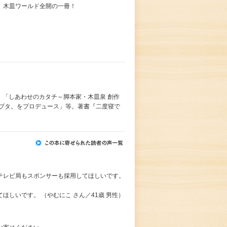
、木皿ワールド全開の一冊！
」「しあわせのカタチ～脚本家・木皿泉 創作
野ブタ。をプロデュース」等。著書『二度寝で
テレビ局もスポンサーも採用してほしいです。
しいです。 （やむにこ さん／41歳 男性）