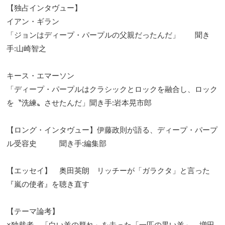
【独占インタヴュー】
イアン・ギラン
「ジョンはディープ・パープルの父親だったんだ」 聞き
手:山崎智之
キース・エマーソン
「ディープ・パープルはクラシックとロックを融合し、ロック
を〝洗練〟させたんだ」聞き手:岩本晃市郎
【ロング・インタヴュー】伊藤政則が語る、ディープ・パープ
ル受容史 聞き手:編集部
【エッセイ】 奥田英朗 リッチーが「ガラクタ」と言った
『嵐の使者』を聴き直す
【テーマ論考】
×独裁者 「白い羊の群れ」を去った「一匹の黒い羊」 増田