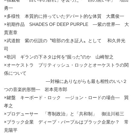
勇一
×多様性 本質的に持っていたデパート的な体質 大鷹俊一
×初期作品 SHADES OF DEEP PURPLE ―紫の世界― 大
貫憲章
×武道館 紫の伝説の〝暗部の生き証人〟として 和久井光
司
×歌詞 ギランの下ネタは何を“掘った”のか 山崎智之
×オーケストラ ブリティッシュ・ロックとオーケストラの関
係について
―対極にありながらも最も相性のいい２
つの音楽的形態― 岩本晃市郎
×鍵盤 キーボード・ロック ―ジョン・ロードの場合― 巽
孝之
×プロデューサー 「専制政治」と「共和制」 御法川裕三
×ブラック企業 ディープ・パープルはブラック企業か？ 常
見陽平