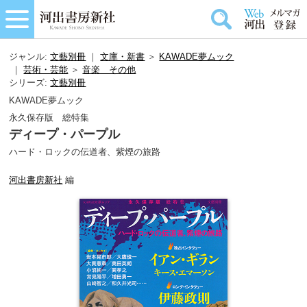
ジャンル:
文藝別冊
｜
文庫・新書
＞
KAWADE夢ムック
｜
芸術・芸能
＞
音楽＿その他
シリーズ:
文藝別冊
KAWADE夢ムック
永久保存版 総特集
ディープ・パープル
ハード・ロックの伝道者、紫煙の旅路
河出書房新社
編