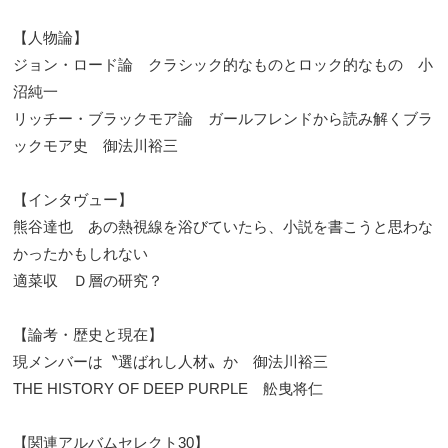
【人物論】
ジョン・ロード論 クラシック的なものとロック的なもの 小
沼純一
リッチー・ブラックモア論 ガールフレンドから読み解くブラ
ックモア史 御法川裕三
【インタヴュー】
熊谷達也 あの熱視線を浴びていたら、小説を書こうと思わな
かったかもしれない
適菜収 Ｄ層の研究？
【論考・歴史と現在】
現メンバーは〝選ばれし人材〟か 御法川裕三
THE HISTORY OF DEEP PURPLE 舩曳将仁
【関連アルバムセレクト30】