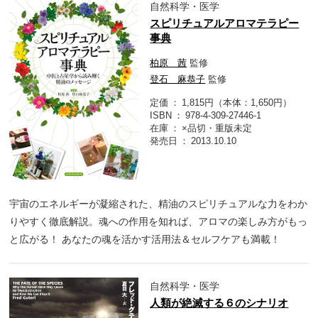
自然科学・医学
スピリチュアルアロマテラピー
事典
柏原 茜
監修
登石 麻恭子
監修
定価
1,815円（本体：1,650円）
ISBN
978-4-309-27446-1
在庫
×品切・重版未定
発売日
2013.10.10
宇宙のエネルギーが凝縮された、精油のスピリチュアルな力をわか
りやすく徹底解説。魂への作用を知れば、アロマの楽しみ方がもっ
と広がる！ あなたの魂を活かす活用法＆セルフケアも満載！
自然科学・医学
人類が絶滅する６のシナリオ