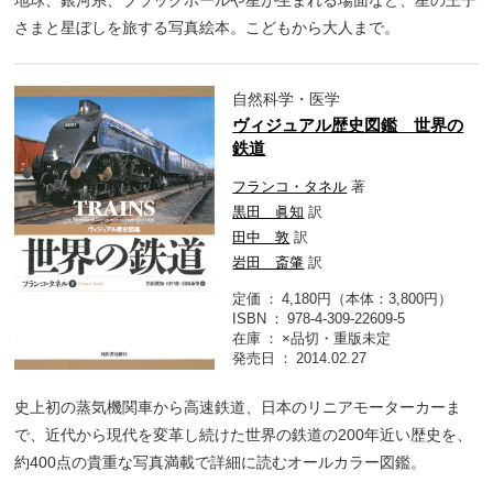
さまと星ぼしを旅する写真絵本。こどもから大人まで。
自然科学・医学
ヴィジュアル歴史図鑑 世界の
鉄道
フランコ・タネル
著
黒田 眞知
訳
田中 敦
訳
岩田 斎肇
訳
定価
4,180円（本体：3,800円）
ISBN
978-4-309-22609-5
在庫
×品切・重版未定
発売日
2014.02.27
史上初の蒸気機関車から高速鉄道、日本のリニアモーターカーま
で、近代から現代を変革し続けた世界の鉄道の200年近い歴史を、
約400点の貴重な写真満載で詳細に読むオールカラー図鑑。