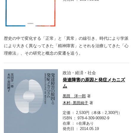
歴史の中で変化する「正常」と「異常」の線引き、時代により学派
により大きく異なってきた「精神障害」とそれを治療してきた「心
理療法」、その研究と概念の変遷を追う。
政治・経済・社会
発達障害の原因と発症メカニズ
ム
黒田 洋一郎
著
木村- 黒田純子
著
定価
2,530円（本体：2,300円）
ISBN
978-4-309-90992-9
在庫
○在庫あり
発売日
2014.05.19