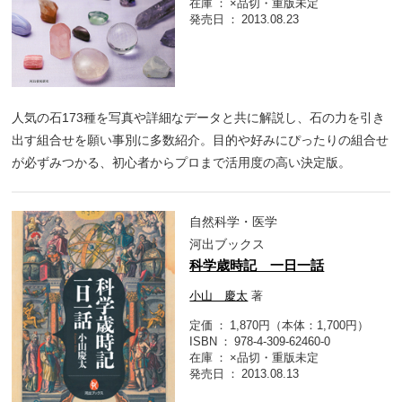
在庫
×品切・重版未定
発売日
2013.08.23
人気の石173種を写真や詳細なデータと共に解説し、石の力を引き
出す組合せを願い事別に多数紹介。目的や好みにぴったりの組合せ
が必ずみつかる、初心者からプロまで活用度の高い決定版。
自然科学・医学
河出ブックス
科学歳時記 一日一話
小山 慶太
著
定価
1,870円（本体：1,700円）
ISBN
978-4-309-62460-0
在庫
×品切・重版未定
発売日
2013.08.13