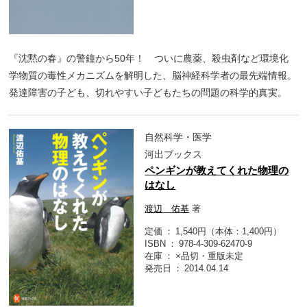
『沈黙の春』の警鐘から50年！ ついに農薬、殺虫剤など環境化
学物質の毒性メカニズムを解明した、脳神経科学者の最先端情報。
発達障害の子ども、切れやすい子どもたちの問題の科学的真実。
自然科学・医学
河出ブックス
ペンギンが教えてくれた物理の
はなし
渡辺 佑基
著
定価
1,540円（本体：1,400円）
ISBN
978-4-309-62470-9
在庫
×品切・重版未定
発売日
2014.04.14