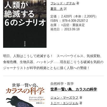
フレッド・グテル
著
夏目 大
訳
定価
2,420円（本体：2,200円）
ISBN
978-4-309-25287-2
在庫
×品切・重版未定
発売日
2013.09.18
明日、人類はこうして絶滅する！ スーパーウイルス、気候変動、
食糧危機、生物兵器、ハッキング……現在起こりうる破滅を気鋭の
ジャーナリストが科学的根拠とともに描く人類への警鐘！
自然科学・医学
世界一賢い鳥、カラスの科学
ジョン・マーズラフ
著
トニー・エンジェル
著