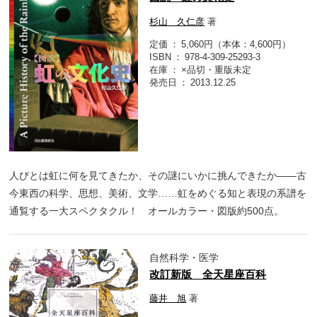
杉山 久仁彦
著
定価
5,060円（本体：4,600円）
ISBN
978-4-309-25293-3
在庫
×品切・重版未定
発売日
2013.12.25
人びとは虹に何を見てきたか、その謎にいかに挑んできたか――古
今東西の科学、思想、美術、文学……虹をめぐる知と表現の系譜を
通覧する一大スペクタクル！ オールカラー・図版約500点。
自然科学・医学
改訂新版 全天星座百科
藤井 旭
著