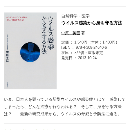
自然科学・医学
ウイルス感染から身を守る方法
中原 英臣
著
定価
1,540円（本体：1,400円）
ISBN
978-4-309-24640-6
在庫
×品切・重版未定
発売日
2013.10.24
いま、日本人を襲っている新型ウイルスや感染症とは？ 感染して
しまったら、どんな治療が行なわれる？ そして、身を守る方法
は？……最新の研究成果から、ウイルスの脅威と予防法に迫る。