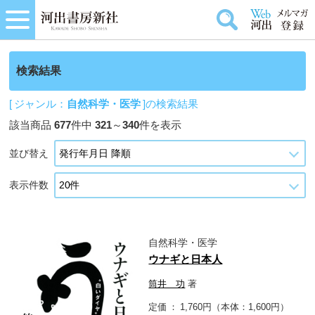
検索結果
[ ジャンル：
自然科学・医学
]の検索結果
該当商品
677
件中
321
～
340
件を表示
並び替え
表示件数
自然科学・医学
ウナギと日本人
筒井 功
著
定価
1,760円（本体：1,600円）