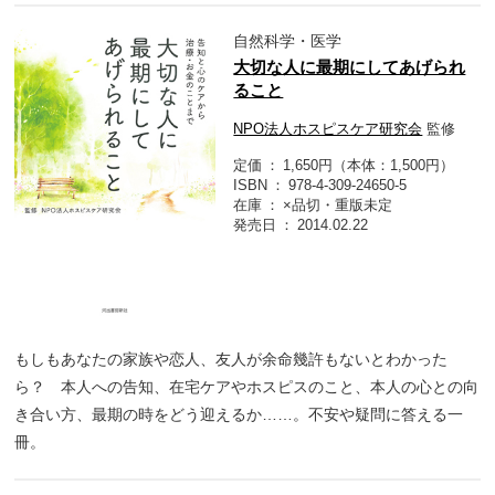
自然科学・医学
大切な人に最期にしてあげられ
ること
NPO法人ホスピスケア研究会
監修
定価
1,650円（本体：1,500円）
ISBN
978-4-309-24650-5
在庫
×品切・重版未定
発売日
2014.02.22
もしもあなたの家族や恋人、友人が余命幾許もないとわかった
ら？ 本人への告知、在宅ケアやホスピスのこと、本人の心との向
き合い方、最期の時をどう迎えるか……。不安や疑問に答える一
冊。