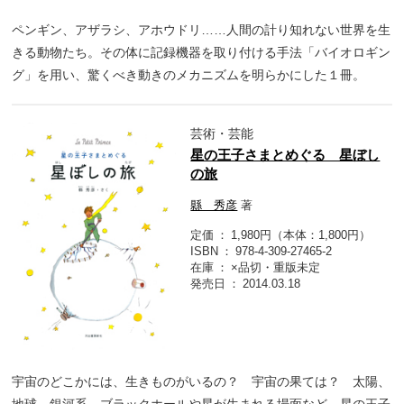
ペンギン、アザラシ、アホウドリ……人間の計り知れない世界を生
きる動物たち。その体に記録機器を取り付ける手法「バイオロギン
グ」を用い、驚くべき動きのメカニズムを明らかにした１冊。
芸術・芸能
星の王子さまとめぐる 星ぼし
の旅
縣 秀彦
著
定価
1,980円（本体：1,800円）
ISBN
978-4-309-27465-2
在庫
×品切・重版未定
発売日
2014.03.18
宇宙のどこかには、生きものがいるの？ 宇宙の果ては？ 太陽、
地球、銀河系、ブラックホールや星が生まれる場面など、星の王子