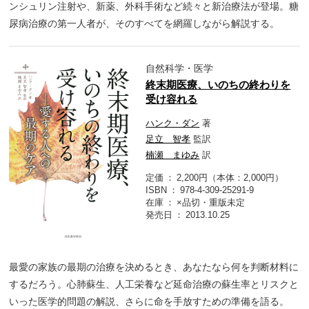
ンシュリン注射や、新薬、外科手術など続々と新治療法が登場。糖
尿病治療の第一人者が、そのすべてを網羅しながら解説する。
自然科学・医学
終末期医療、いのちの終わりを
受け容れる
ハンク・ダン
著
足立 智孝
監訳
楠瀬 まゆみ
訳
定価
2,200円（本体：2,000円）
ISBN
978-4-309-25291-9
在庫
×品切・重版未定
発売日
2013.10.25
最愛の家族の最期の治療を決めるとき、あなたなら何を判断材料に
するだろう。心肺蘇生、人工栄養など延命治療の蘇生率とリスクと
いった医学的問題の解説、さらに命を手放すための準備を語る。