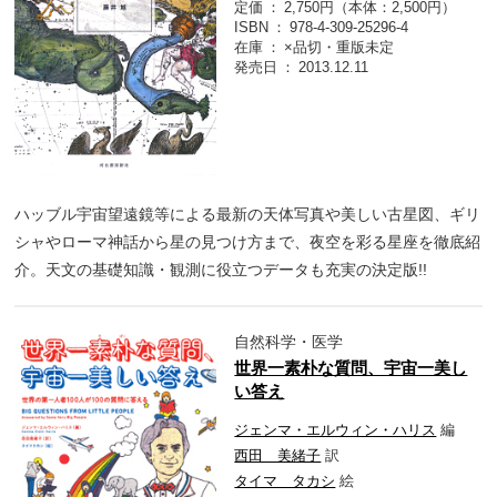
定価
2,750円（本体：2,500円）
ISBN
978-4-309-25296-4
在庫
×品切・重版未定
発売日
2013.12.11
ハッブル宇宙望遠鏡等による最新の天体写真や美しい古星図、ギリ
シャやローマ神話から星の見つけ方まで、夜空を彩る星座を徹底紹
介。天文の基礎知識・観測に役立つデータも充実の決定版!!
自然科学・医学
世界一素朴な質問、宇宙一美し
い答え
ジェンマ・エルウィン・ハリス
編
西田 美緒子
訳
タイマ タカシ
絵