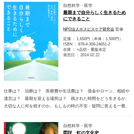
自然科学・医学
最期まで自分らしく生きるため
にできること
NPO法人ホスピスケア研究会
監修
定価
1,650円（本体：1,500円）
ISBN
978-4-309-24651-2
在庫
×品切・重版未定
発売日
2014.02.22
仕事は？ 治療は？ 医療費や生活費は？ 借金やローン、相続や
遺言は？ 最期を迎える場所は？ 残された時間をどう生きるか、
大切な人に何を残すのか。もしもの時の不安・疑問に答える一冊。
自然科学・医学
図説 虹の文化史