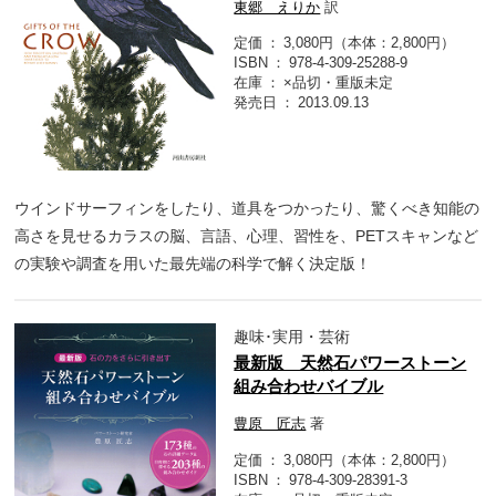
東郷 えりか
訳
定価
3,080円（本体：2,800円）
ISBN
978-4-309-25288-9
在庫
×品切・重版未定
発売日
2013.09.13
ウインドサーフィンをしたり、道具をつかったり、驚くべき知能の
高さを見せるカラスの脳、言語、心理、習性を、PETスキャンなど
の実験や調査を用いた最先端の科学で解く決定版！
趣味･実用・芸術
最新版 天然石パワーストーン
組み合わせバイブル
豊原 匠志
著
定価
3,080円（本体：2,800円）
ISBN
978-4-309-28391-3