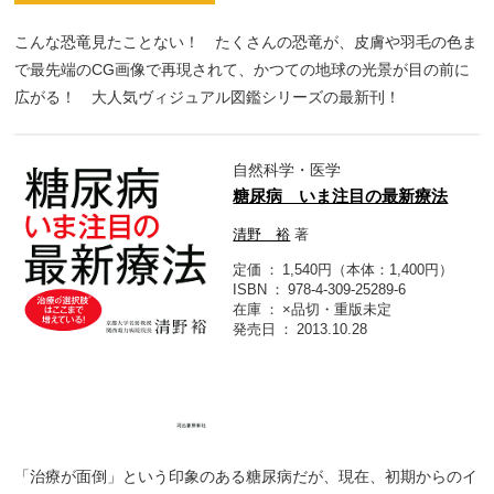
こんな恐竜見たことない！ たくさんの恐竜が、皮膚や羽毛の色ま
で最先端のCG画像で再現されて、かつての地球の光景が目の前に
広がる！ 大人気ヴィジュアル図鑑シリーズの最新刊！
自然科学・医学
糖尿病 いま注目の最新療法
清野 裕
著
定価
1,540円（本体：1,400円）
ISBN
978-4-309-25289-6
在庫
×品切・重版未定
発売日
2013.10.28
「治療が面倒」という印象のある糖尿病だが、現在、初期からのイ