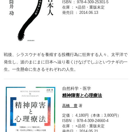
ISBN
978-4-309-25301-5
在庫
×品切・重版未定
発売日
2014.06.13
戦後、シラスウナギを養殖する投機行為に狂奔する人々、太平洋で
発生し、波のまにまに日本へ辿り着くけなげでしぶといウナギの一
生。一生懸命に生きるそれぞれの人生。
自然科学・医学
精神障害と心理療法
高橋 豊
著
定価
4,180円（本体：3,800円）
ISBN
978-4-309-24660-4
在庫
×品切・重版未定
発売日
2014.05.21