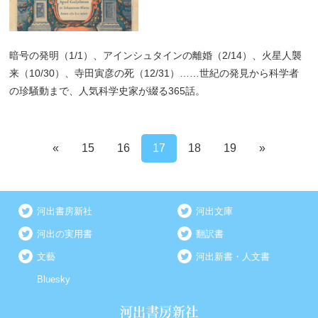
暗号の発明（1/1）、アインシュタインの離婚（2/14）、火星人襲
来（10/30）、寺田寅彦の死（12/31）……世紀の発見から科学者
の珍騒動まで、人気科学史家が綴る365話。
«
15
16
17
18
19
»
河出書房新社
河出文庫
河出の実用書
翻訳書
文藝
河出新書・人文書
Bluesky