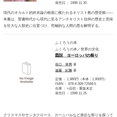
発売日
1998.11.30
現代のオカルト的終末論の根底に横たわるキリスト教の歴史観――
本書は、聖書時代から現代に至るアンチキリスト信仰の歴史と意味
を壮大な人類史に位置づけ、究極的な人間の悪を解明する。
ふくろうの本
ふくろうの本／世界の文化
図説 ヨーロッパの祭り
谷口 幸男
著
遠藤 紀勝
著
定価
1,980円（本体：1,800円）
ISBN
978-4-309-72589-5
在庫
×品切・重版未定
発売日
1998.11.25
クリスマスやサンタクロース、カーニバルなど身近な祭りを探って