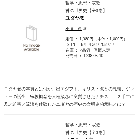
哲学・思想・宗教
神の世界史【全3巻】
ユダヤ教
小滝 透
著
定価
1,980円（本体：1,800円）
ISBN
978-4-309-70592-7
在庫
×品切・重版未定
発売日
1998.05.10
ユダヤ教の本質とは何か。出エジプト、キリスト教との軋轢、ゲッ
トーの誕生、宗教概念を人種概念に変質させたナチス――２千年に
及ぶ迫害と流浪を体験したユダヤの歴史の文明史的意味とは？
哲学・思想・宗教
神の世界史【全3巻】