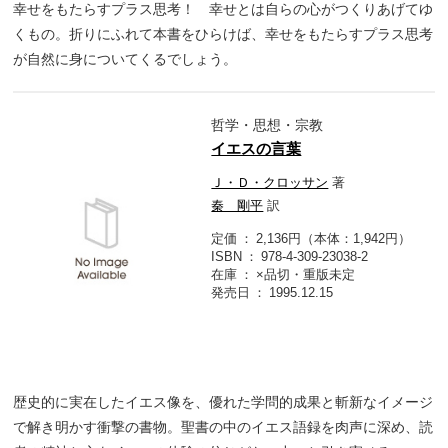
幸せをもたらすプラス思考！ 幸せとは自らの心がつくりあげてゆ
くもの。折りにふれて本書をひらけば、幸せをもたらすプラス思考
が自然に身についてくるでしょう。
哲学・思想・宗教
イエスの言葉
Ｊ・Ｄ・クロッサン
著
秦 剛平
訳
定価
2,136円（本体：1,942円）
ISBN
978-4-309-23038-2
在庫
×品切・重版未定
発売日
1995.12.15
歴史的に実在したイエス像を、優れた学問的成果と斬新なイメージ
で解き明かす衝撃の書物。聖書の中のイエス語録を肉声に深め、読