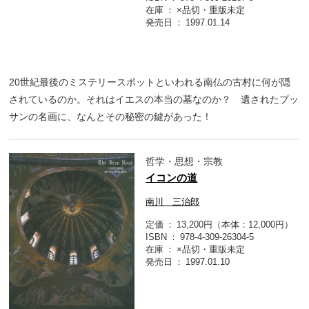
在庫
×品切・重版未定
発売日
1997.01.14
20世紀最後のミステリースポットといわれる南仏の古村に何が隠
されているのか。それはイエスの本当の墓なのか？ 遺されたプッ
サンの名画に、なんとその秘密の鍵があった！
哲学・思想・宗教
イコンの道
南川 三治郎
定価
13,200円（本体：12,000円）
ISBN
978-4-309-26304-5
在庫
×品切・重版未定
発売日
1997.01.10