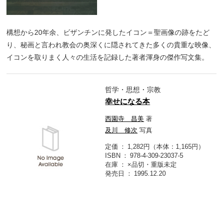
構想から20年余、ビザンチンに発したイコン＝聖画像の跡をたど
り、秘画と言われ教会の奥深くに隠されてきた多くの貴重な映像、
イコンを取りまく人々の生活を記録した著者渾身の傑作写文集。
哲学・思想・宗教
幸せになる本
西園寺 昌美
著
及川 修次
写真
定価
1,282円（本体：1,165円）
ISBN
978-4-309-23037-5
在庫
×品切・重版未定
発売日
1995.12.20