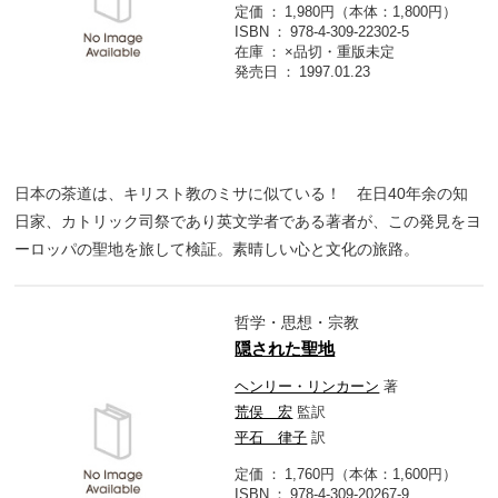
定価
1,980円（本体：1,800円）
ISBN
978-4-309-22302-5
在庫
×品切・重版未定
発売日
1997.01.23
日本の茶道は、キリスト教のミサに似ている！ 在日40年余の知
日家、カトリック司祭であり英文学者である著者が、この発見をヨ
ーロッパの聖地を旅して検証。素晴しい心と文化の旅路。
哲学・思想・宗教
隠された聖地
ヘンリー・リンカーン
著
荒俣 宏
監訳
平石 律子
訳
定価
1,760円（本体：1,600円）
ISBN
978-4-309-20267-9