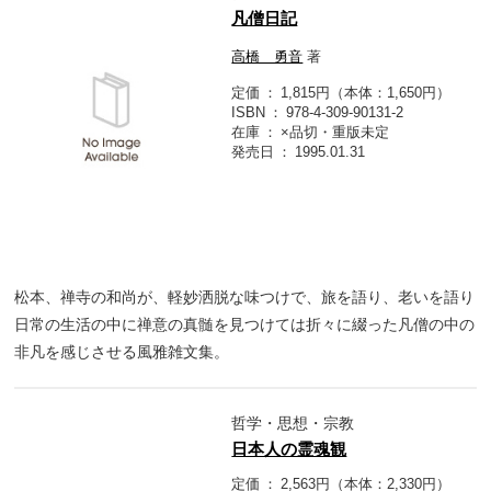
凡僧日記
高橋 勇音
著
定価
1,815円（本体：1,650円）
ISBN
978-4-309-90131-2
在庫
×品切・重版未定
発売日
1995.01.31
松本、禅寺の和尚が、軽妙洒脱な味つけで、旅を語り、老いを語り
日常の生活の中に禅意の真髄を見つけては折々に綴った凡僧の中の
非凡を感じさせる風雅雑文集。
哲学・思想・宗教
日本人の霊魂観
定価
2,563円（本体：2,330円）