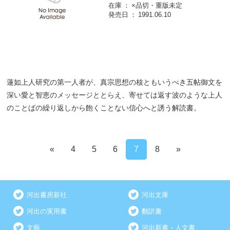
在庫
×品切・重版未定
発売日
1991.06.10
蓮如上人研究の第一人者が、真宗思想の核ともいうべき五帖御文を
深い愛と智恵のメッセージととらえ、寄せては返す波のような上人
のことばの繰り返しから飽くことない信心へと誘う解読書。
«
4
5
6
7
8
»
河出書房新社
河出文庫
河出の実用書
翻訳書
文藝
河出新書・人文書