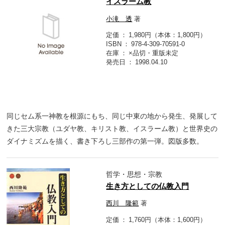
イスラーム教
小滝 透
著
定価
1,980円（本体：1,800円）
ISBN
978-4-309-70591-0
在庫
×品切・重版未定
発売日
1998.04.10
同じセム系一神教を根源にもち、同じ中東の地から発生、発展して
きた三大宗教（ユダヤ教、キリスト教、イスラーム教）と世界史の
ダイナミズムを描く、書き下ろし三部作の第一弾。図版多数。
哲学・思想・宗教
生き方としての仏教入門
西川 隆範
著
定価
1,760円（本体：1,600円）