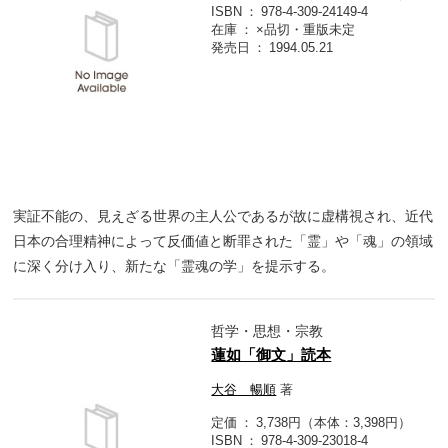
ISBN
978-4-309-24149-4
在庫
×品切・重版未定
発売日
1994.05.21
実証不能の、見えざる世界の主人公であるが故に虚構視され、近代
日本の合理精神によって反価値と断罪された「霊」や「魂」の領域
に深く分け入り、新たな「霊魂の学」を提示する。
哲学・思想・宗教
蓮如「御文」読本
大谷 暢順
著
定価
3,738円（本体：3,398円）
ISBN
978-4-309-23018-4