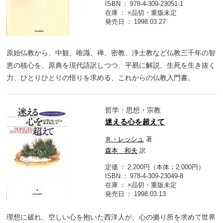
ISBN
978-4-309-23051-1
在庫
×品切・重版未定
発売日
1998.03.27
原始仏教から、中観、唯識、禅、密教、浄土教など仏教三千年の智
恵の核心を、原典を現代語訳しつつ、平易に解説、生死を生き抜く
力、ひとりひとりの悟りを求める、これからの仏教入門書。
哲学・思想・宗教
迷える心を超えて
Ｒ・レッシュ
著
森本 和夫
訳
定価
2,200円（本体：2,000円）
ISBN
978-4-309-23049-8
在庫
×品切・重版未定
発売日
1998.03.13
理想に破れ、空しい心を抱いた西洋人が、心の拠り所を求めて世界