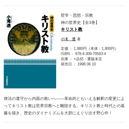
哲学・思想・宗教
神の世界史【全3巻】
キリスト教
小滝 透
著
定価
1,980円（本体：1,800円）
ISBN
978-4-309-70593-4
在庫
×品切・重版未定
発売日
1998.06.10
律法の遵守から内面の救いへ――革命的ともいえる解釈の変更によ
ってキリスト教は世界宗教へと離陸する。キリスト教と時代との葛
藤を描き、歴史のダイナミズムを大胆にえぐり出す野心作！