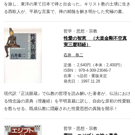
を旅し、東洋の果て日本で禅と出会った。キリスト教の土壌に生き
る西欧人が、平易な言葉で、禅の精髄を解き明かした究極の書。
哲学・思想・宗教
性愛の智恵 （大楽金剛不空真
実三麼耶経）
石井 恭二
定価
2,640円（本体：2,400円）
ISBN
978-4-309-23046-7
在庫
×品切・重版未定
発売日
1997.11.28
現代訳『正法眼蔵』で仏教の哲理を読み解いた著者が、仏法におけ
る情念論の原典（理趣経）を平明直裁に訳し、自由な原初の性愛観
を甦らせる。既成仏教に隠蔽された性愛思想の真髄を開示！
哲学・思想・宗教