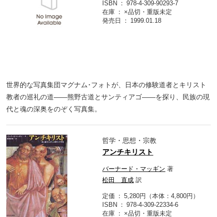
ISBN
978-4-309-90293-7
在庫
×品切・重版未定
発売日
1999.01.18
世界的な写真集団マグナム･フォトが、日本の修験道者とキリスト
教者の巡礼の道――熊野古道とサンティアゴ――を探り、民族の現
代と魂の深奥をのぞく写真集。
哲学・思想・宗教
アンチキリスト
バーナード・マッギン
著
松田 直成
訳
定価
5,280円（本体：4,800円）
ISBN
978-4-309-22334-6
在庫
×品切・重版未定