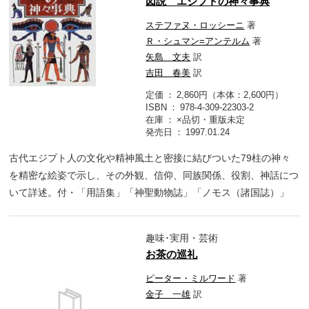
図説 エジプトの神々事典
ステファヌ・ロッシーニ
著
Ｒ・シュマン=アンテルム
著
矢島 文夫
訳
吉田 春美
訳
定価
2,860円（本体：2,600円）
ISBN
978-4-309-22303-2
在庫
×品切・重版未定
発売日
1997.01.24
古代エジプト人の文化や精神風土と密接に結びついた79柱の神々
を精密な絵姿で示し、その外観、信仰、同族関係、役割、神話につ
いて詳述。付・「用語集」「神聖動物誌」「ノモス（諸国誌）」
趣味･実用・芸術
お茶の巡礼
ピーター・ミルワード
著
金子 一雄
訳