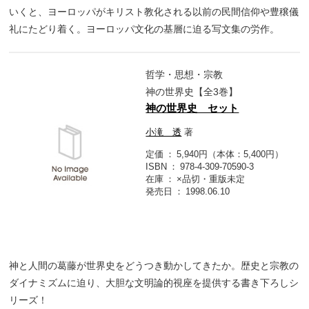
いくと、ヨーロッパがキリスト教化される以前の民間信仰や豊穣儀
礼にたどり着く。ヨーロッパ文化の基層に迫る写文集の労作。
哲学・思想・宗教
神の世界史【全3巻】
神の世界史 セット
小滝 透
著
定価
5,940円（本体：5,400円）
ISBN
978-4-309-70590-3
在庫
×品切・重版未定
発売日
1998.06.10
神と人間の葛藤が世界史をどうつき動かしてきたか。歴史と宗教の
ダイナミズムに迫り、大胆な文明論的視座を提供する書き下ろしシ
リーズ！