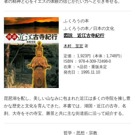
者の精神と心をイエスの体験の信じがたい力へと引き寄せる。
ふくろうの本
ふくろうの本／日本の文化
図説 近江古寺紀行
木村 至宏
著
定価
1,923円（本体：1,748円）
ISBN
978-4-309-72498-0
在庫
×品切・重版未定
発売日
1995.11.10
琵琶湖を配し、美しい山なみに包まれた近江は多くの寺院を擁し豊
かな歴史と文化を育んできた。本書では、湖国・近江の古寺、名
刹、大寺をその寺宝、勝景と共に主な街道筋に沿って紹介する。
哲学・思想・宗教