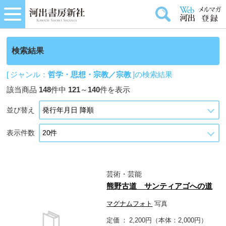
検索結果
[ ジャンル：
哲学・思想・宗教／宗教
]の検索結果
該当商品
148
件中
121
～
140
件を表示
並び替え
表示件数
芸術・芸能
熊野古道 サンティアゴへの道
マグナムフォト
写真
定価
2,200円（本体：2,000円）