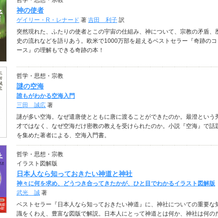
哲学・思想・宗教
神の使者
ゲイリー・R・レナード
著
吉田 利子
訳
突然現れた、ふたりの使者とこの宇宙の仕組み、神について、宗教の矛盾、
史の流れなどを語りあう。欧米で1000万部を超えるベストセラー『奇跡のコ
ース』の理解もできる奇跡の本！
哲学・思想・宗教
謎の空海
誰もがわかる空海入門
三田 誠広
著
謎が多い空海。なぜ遣唐使とともに唐に渡ることができたのか。最澄という
才ではなく、なぜ空海だけ密教の教えを受けられたのか。小説『空海』で話
を集めた著者による、空海入門書。
哲学・思想・宗教
イラスト図解版
日本人なら知っておきたい神道と神社
神々に何を求め、どうつき合ってきたかが、ひと目でわかるイラスト図解版
武光 誠
著
ベストセラー『日本人なら知っておきたい神道』に、神社についての重要な
識をくわえ、豊富な図版で解説。日本人にとって神道とは何か、神社は何の