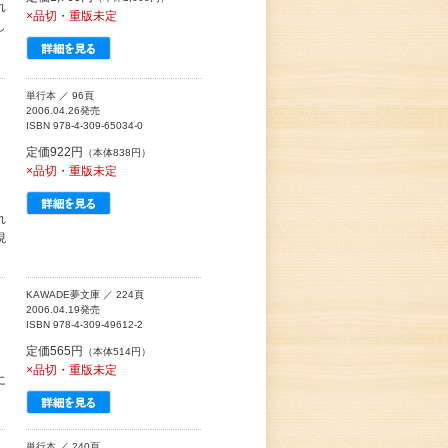
れ
×品切・重版未定
し
単行本 ／ 96頁
2006.04.26発売
ISBN 978-4-309-65034-0
定価922円
（本体838円）
×品切・重版未定
れ
現
KAWADE夢文庫 ／ 224頁
2006.04.19発売
ISBN 978-4-309-49612-2
定価565円
（本体514円）
×品切・重版未定
に
単行本 ／ 240頁