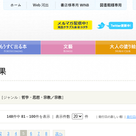
[ ジャンル：
哲学・思想・宗教／宗教
]
148
件中
81
～
100
件を表示 ｜ 表示件数
件
｜発行日の新しい順
｜
発行日
2
3
4
5
6
7
8
次へ