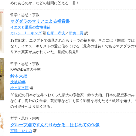
めにあるのか、などの疑問に答える一冊！
哲学・思想・宗教
マグダラのマリアによる福音書
イエスと最高の女性使徒
カレン・L・キング
著
山形 孝夫
／
新免 貢
訳
19世紀末、エジプトで発見されたもう一つの福音書。そこには〈娼婦〉では
なく、イエス・キリストの愛と信をうける〈最高の使徒〉であるマグダラの
リアの真実が描かれていた。世紀の発見!!
哲学・思想・宗教
KAWADE道の手帖
鈴木大拙
没後40年
松ヶ岡文庫
編
20世紀の日本が世界へおくった最大の宗教家・鈴木大拙。日本の思想家のみ
ならず、海外の文学者、芸術家などにも深く影響を与えたその軌跡を知り、
の可能性へより深く迫る。
哲学・思想・宗教
グループ別ですんなりわかる はじめての仏像
宮澤 やすみ
著