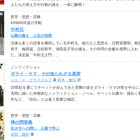
人たちの考え方や行動の謎を、一挙に解明！
哲学・思想・宗教
KAWADE道の手帖
中村元
仏教の教え 人生の知恵
没後も多くの読者を獲得している中村元。彼の人と思想を、日野原重明、鶴
和子、梅原猛、立松和平、池田晶子等が綴る。その学問の全貌を視野に入れ
た、決定版「中村元入門」。
ノンフィクション
ダライ・ラマ その知られざる真実
ジル・Ｖ・グラスドルフ
著
鈴木 敏弘
訳
20世紀を通じてチベットが歩んできた苦難の道をダライ・ラマ14世を中心に
克明に描いた本格的なノンフィクション・ノベル。チベット仏教や、謎めく
件など、『自伝』とは違う貴重な物語。
哲学・思想・宗教
禅の問答集
生き方への問い 公案で学ぶ
武田 鏡村
著