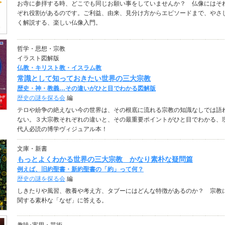
お寺に参拝する時、どこでも同じお願い事をしていませんか？ 仏像にはそ
ぞれ役割があるのです。ご利益、由来、見分け方からエピソードまで、やさ
く解説する、楽しい仏像入門。
哲学・思想・宗教
イラスト図解版
仏教・キリスト教・イスラム教
常識として知っておきたい世界の三大宗教
歴史・神・教義…その違いがひと目でわかる図解版
歴史の謎を探る会
編
テロや紛争の絶えない今の世界は、その根底に流れる宗教の知識なしでは語
ない。３大宗教それぞれの違いと、その最重要ポイントがひと目でわかる、
代人必読の博学ヴィジュアル本！
文庫・新書
もっとよくわかる世界の三大宗教 かなり素朴な疑問篇
例えば、旧約聖書・新約聖書の「約」って何？
歴史の謎を探る会
編
しきたりや風習、教養や考え方、タブーにはどんな特徴があるのか？ 宗教
関する素朴な「なぜ」に答える。