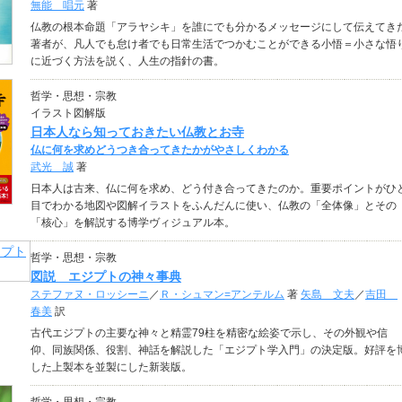
無能 唱元
著
仏教の根本命題「アラヤシキ」を誰にでも分かるメッセージにして伝えてき
著者が、凡人でも怠け者でも日常生活でつかむことができる小悟＝小さな悟
に近づく方法を説く、人生の指針の書。
哲学・思想・宗教
イラスト図解版
日本人なら知っておきたい仏教とお寺
仏に何を求めどうつき合ってきたかがやさしくわかる
武光 誠
著
日本人は古来、仏に何を求め、どう付き合ってきたのか。重要ポイントがひ
目でわかる地図や図解イラストをふんだんに使い、仏教の「全体像」とその
「核心」を解説する博学ヴィジュアル本。
哲学・思想・宗教
図説 エジプトの神々事典
ステファヌ・ロッシーニ
／
Ｒ・シュマン=アンテルム
著
矢島 文夫
／
吉田
春美
訳
古代エジプトの主要な神々と精霊79柱を精密な絵姿で示し、その外観や信
仰、同族関係、役割、神話を解説した「エジプト学入門」の決定版。好評を
した上製本を並製にした新装版。