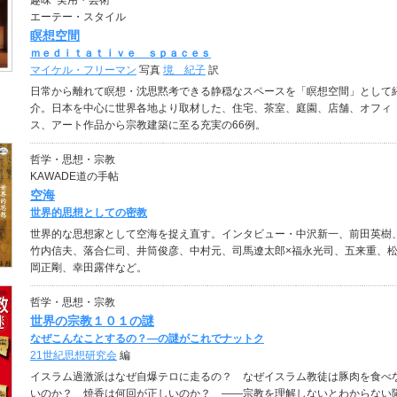
趣味･実用・芸術
エーテー・スタイル
瞑想空間
ｍｅｄｉｔａｔｉｖｅ ｓｐａｃｅｓ
マイケル・フリーマン
写真
境 紀子
訳
日常から離れて瞑想・沈思黙考できる静穏なスペースを「瞑想空間」として
介。日本を中心に世界各地より取材した、住宅、茶室、庭園、店舗、オフィ
ス、アート作品から宗教建築に至る充実の66例。
哲学・思想・宗教
KAWADE道の手帖
空海
世界的思想としての密教
世界的な思想家として空海を捉え直す。インタビュー・中沢新一、前田英樹
竹内信夫、落合仁司、井筒俊彦、中村元、司馬遼太郎×福永光司、五来重、
岡正剛、幸田露伴など。
哲学・思想・宗教
世界の宗教１０１の謎
なぜこんなことするの？―の謎がこれでナットク
21世紀思想研究会
編
イスラム過激派はなぜ自爆テロに走るの？ なぜイスラム教徒は豚肉を食べ
いのか？ 焼香は何回が正しいのか？ ――宗教を理解しないとわからない