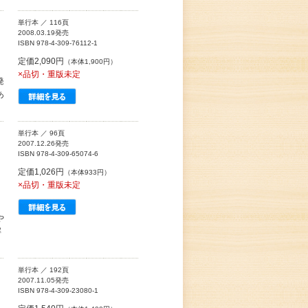
単行本 ／ 116頁
2008.03.19発売
ISBN 978-4-309-76112-1
定価2,090円
（本体1,900円）
×品切・重版未定
発
あ
単行本 ／ 96頁
2007.12.26発売
ISBN 978-4-309-65074-6
定価1,026円
（本体933円）
×品切・重版未定
や
解
単行本 ／ 192頁
2007.11.05発売
ISBN 978-4-309-23080-1