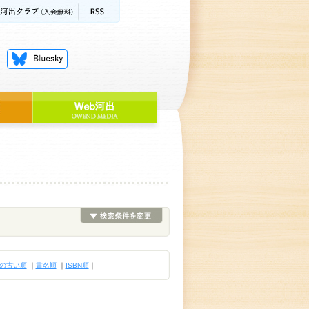
の古い順
｜
書名順
｜
ISBN順
｜