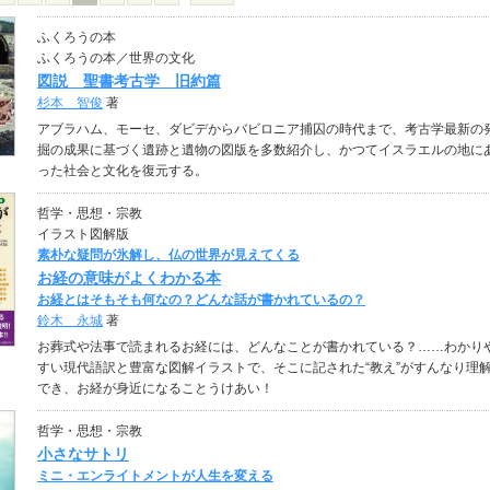
ふくろうの本
ふくろうの本／世界の文化
図説 聖書考古学 旧約篇
杉本 智俊
著
アブラハム、モーセ、ダビデからバビロニア捕囚の時代まで、考古学最新の
掘の成果に基づく遺跡と遺物の図版を多数紹介し、かつてイスラエルの地に
った社会と文化を復元する。
哲学・思想・宗教
イラスト図解版
素朴な疑問が氷解し、仏の世界が見えてくる
お経の意味がよくわかる本
お経とはそもそも何なの？どんな話が書かれているの？
鈴木 永城
著
お葬式や法事で読まれるお経には、どんなことが書かれている？……わかり
すい現代語訳と豊富な図解イラストで、そこに記された“教え”がすんなり理
でき、お経が身近になることうけあい！
哲学・思想・宗教
小さなサトリ
ミニ・エンライトメントが人生を変える