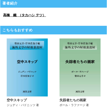
著者紹介
高橋 鐵 （タカハシ テツ）
こちらもおすすめ
空中スキップ
失踪者たちの画家
ジュディ・バドニッツ 著
ポール・ラファージ 著