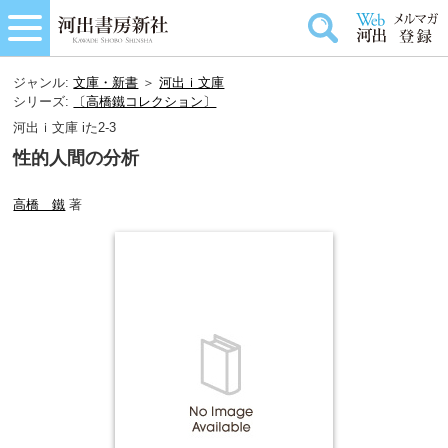
ジャンル:
文庫・新書
＞
河出ｉ文庫
シリーズ:
〔高橋鐵コレクション〕
河出ｉ文庫 iた2-3
性的人間の分析
高橋 鐵
著