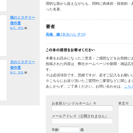
理的な面から捉えながらも、同時に肉体的・技術的・
った名著。
猫のミステリー
傑作選
鮎川 哲也
編
高橋 鐵 (タカハシ テツ)
本書をお読みになったご意見・ご感想などをお気軽に
犬のミステリー
投稿された内容は、弊社ホームページや新聞・雑誌広
傑作選
す。
鮎川 哲也
編
※は必須項目です。恐縮ですが、必ずご記入をお願い
※こちらにお送り頂いたご質問やご要望などに関しま
あしからず、ご了承ください。お問い合わせは、
こち
お名前 (ハンドルネーム）※
本文※
メールアドレス（公開されません）
年齢
歳