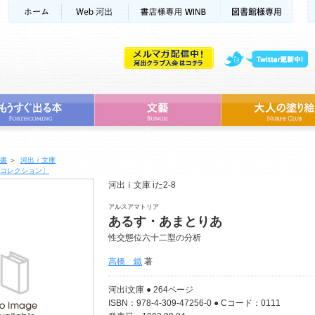
書
＞
河出ｉ文庫
コレクション〕
河出ｉ文庫 iた2-8
アルスアマトリア
あるす・あまとりあ
性交態位六十二型の分析
高橋 鐵
著
河出i文庫 ● 264ページ
ISBN：978-4-309-47256-0 ● Cコード：0111