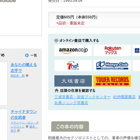
発売日：1993.09.04
定価605円（本体550円）
×品切・重版未定
あなたの燃える
左手で
朝比奈 秋
著
三省堂書店・岩波ブックセンター
紀伊國屋書店
丸善ジュンク堂書店
チャイナタウン
の女武者
マキシーン・ホン・キ
ングストン
著
藤本
和子
訳
戦後最大のセクソロジストとしての、著者の声価を確