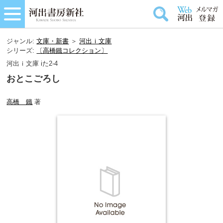
ジャンル:
文庫・新書
＞
河出ｉ文庫
シリーズ:
〔高橋鐵コレクション〕
河出ｉ文庫 iた2-4
おとこごろし
高橋 鐵
著