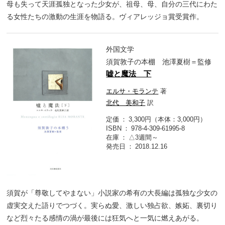
母も失って天涯孤独となった少女が、祖母、母、自分の三代にわた
る女性たちの激動の生涯を物語る。ヴィアレッジョ賞受賞作。
外国文学
須賀敦子の本棚 池澤夏樹＝監修
嘘と魔法 下
エルサ・モランテ
著
北代 美和子
訳
定価
3,300円（本体：3,000円）
ISBN
978-4-309-61995-8
在庫
△3週間～
発売日
2018.12.16
須賀が「尊敬してやまない」小説家の希有の大長編は孤独な少女の
虚実交えた語りでつづく。実らぬ愛、激しい独占欲、嫉妬、裏切り
など烈々たる感情の渦が最後には狂気へと一気に燃えあがる。