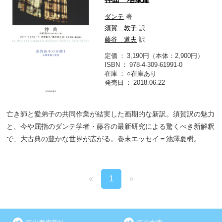
ダンテ
著
須賀 敦子
訳
藤谷 道夫
訳
定価
3,190円（本体：2,900円）
ISBN
978-4-309-61991-0
在庫
○在庫あり
発売日
2018.06.22
亡き師と愛弟子の共同作業が結実した画期的な新訳。須賀訳の魅力
と、今や屈指のダンテ学者・藤谷の最新研究による驚くべき新解釈
で、大古典の豊かな世界が広がる。巻末エッセイ＝池澤夏樹。
«
1
»