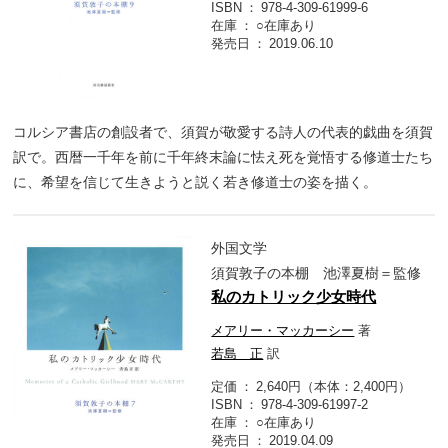
ISBN
978-4-309-61999-6
在庫
○在庫あり
発売日
2019.06.10
コルシア書店の創設者で、須賀が敬愛する詩人の代表的戯曲を須賀
訳で。西暦一千年を前に千年終末論に怯え死を覚悟する修道士たち
に、希望を信じて生きようと説く若き修道士の姿を描く。
外国文学
須賀敦子の本棚 池澤夏樹＝監修
私のカトリック少女時代
メアリー・マッカーシー
著
若島 正
訳
定価
2,640円（本体：2,400円）
ISBN
978-4-309-61997-2
在庫
○在庫あり
発売日
2019.04.09