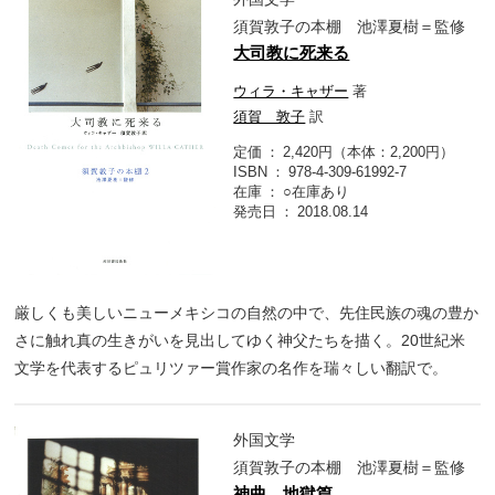
須賀敦子の本棚 池澤夏樹＝監修
大司教に死来る
ウィラ・キャザー
著
須賀 敦子
訳
定価
2,420円（本体：2,200円）
ISBN
978-4-309-61992-7
在庫
○在庫あり
発売日
2018.08.14
厳しくも美しいニューメキシコの自然の中で、先住民族の魂の豊か
さに触れ真の生きがいを見出してゆく神父たちを描く。20世紀米
文学を代表するピュリツァー賞作家の名作を瑞々しい翻訳で。
外国文学
須賀敦子の本棚 池澤夏樹＝監修
神曲 地獄篇