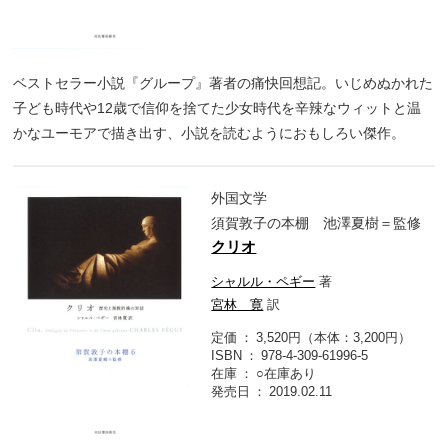
ベストセラー小説『グループ』著者の痛快回想記。いじめぬかれた
子ども時代や12歳で信仰を捨てた少女時代を辛辣なウィットと温
かなユーモアで描き出す、小説を読むようにおもしろい傑作。
外国文学
須賀敦子の本棚 池澤夏樹＝監修
クリオ
シャルル・ペギー
著
宮林 寛
訳
定価
3,520円（本体：3,200円）
ISBN
978-4-309-61996-5
在庫
○在庫あり
発売日
2019.02.11