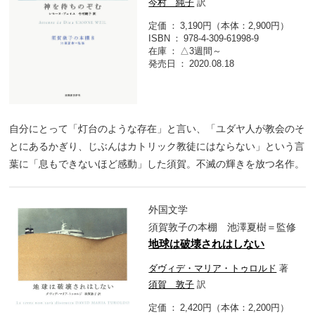
今村 純子
訳
定価
3,190円（本体：2,900円）
ISBN
978-4-309-61998-9
在庫
△3週間～
発売日
2020.08.18
自分にとって「灯台のような存在」と言い、「ユダヤ人が教会のそ
とにあるかぎり、じぶんはカトリック教徒にはならない」という言
葉に「息もできないほど感動」した須賀。不滅の輝きを放つ名作。
外国文学
須賀敦子の本棚 池澤夏樹＝監修
地球は破壊されはしない
ダヴィデ・マリア・トゥロルド
著
須賀 敦子
訳
定価
2,420円（本体：2,200円）