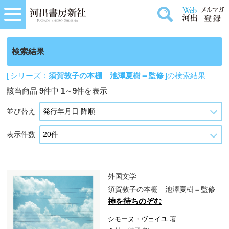
検索結果
[ シリーズ：
須賀敦子の本棚 池澤夏樹＝監修
]の検索結果
該当商品
9
件中
1
～
9
件を表示
並び替え
表示件数
外国文学
須賀敦子の本棚 池澤夏樹＝監修
神を待ちのぞむ
シモーヌ・ヴェイユ
著