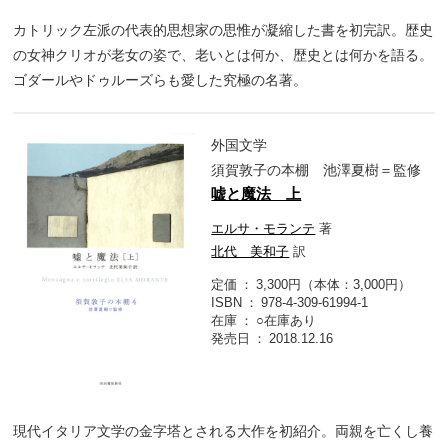
カトリック左派の代表的思想家の思惟が凝縮した書を初完訳。歴史
の女神クリオが老女の姿で、老いとは何か、歴史とは何かを語る。
ゴダールやドゥルーズらも愛した究極の名著。
外国文学
須賀敦子の本棚 池澤夏樹＝監修
嘘と魔法 上
エルサ・モランテ
著
北代 美和子
訳
定価
3,300円（本体：3,000円）
ISBN
978-4-309-61994-1
在庫
○在庫あり
発売日
2018.12.16
現代イタリア文学の金字塔とされる大作を初紹介。両親を亡くし養