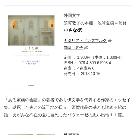
外国文学
須賀敦子の本棚 池澤夏樹＝監修
小さな徳
ナタリア・ギンズブルグ
著
白崎 容子
訳
定価
1,980円（本体：1,800円）
ISBN
978-4-309-61993-4
在庫
○在庫あり
発売日
2018.10.16
『ある家族の会話』の著者であり伊文学を代表する作家のエッセイ
集。獄死した夫との流刑地の日々、須賀作品の基とも読める靴の
話、友がみな不在の夏に自死したパヴェーゼの思い出他１１篇。
外国文学