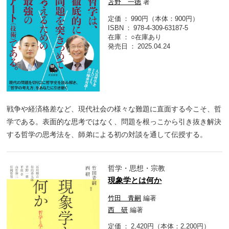
苫野 一徳
著
定価
990円（本体：900円）
ISBN
978-4-309-63187-5
在庫
○在庫あり
発売日
2025.04.24
戦争や経済格差など、現代社会の様々な難題に直面する今こそ、哲
学である。表面的な思考ではなく、問題を根っこから引き抜き解決
する哲学の思考法を、師弟による初の対談を通して伝授する。
哲学・思想・宗教
現象学とは何か
竹田 青嗣
編著
西 研
編著
定価
2,420円（本体：2,200円）