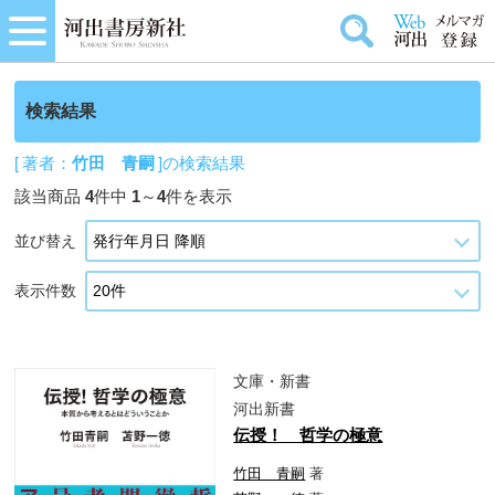
検索結果
[ 著者：
竹田 青嗣
]の検索結果
該当商品
4
件中
1
～
4
件を表示
並び替え
表示件数
文庫・新書
河出新書
伝授！ 哲学の極意
竹田 青嗣
著