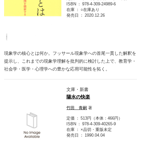
ISBN
978-4-309-24989-6
在庫
○在庫あり
発売日
2020.12.26
現象学の核心とは何か。フッサール現象学への首尾一貫した解釈を
提示し、これまでの現象学理解を批判的に検討した上で、教育学・
社会学・医学・心理学への豊かな応用可能性を拓く。
文庫・新書
陽水の快楽
竹田 青嗣
著
定価
513円（本体：466円）
ISBN
978-4-309-40265-9
在庫
×品切・重版未定
発売日
1990.04.04