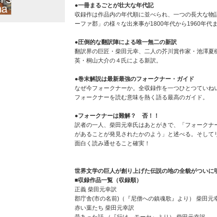
●一冊まるごとが壮大な年代記
収録作は作品内の年代順に並べられ、一つの長大な物
ーファ郡」の様々な出来事が1800年代から1960年代
●圧倒的な翻訳陣による唯一無二の新訳
翻訳界の巨匠・柴田元幸、二人の芥川賞作家・池澤夏
英・桐山大介の４氏による新訳。
●巻末解説は最新最強のフォークナー・ガイド
なぜ今フォークナーか。全収録作を一つひとつていね
フォークナーを読む意味を熱く語る最高のガイド。
●フォークナーは難解？ 否！！
訳者の一人、柴田元幸氏はあとがきで、「フォークナ
があることが発見されたかのよう」と述べる。そして
面白く読み通せること確実！
世界文学の巨人が創り上げた伝説の地の全貌がついに
■収録作品一覧（収録順）
正義 柴田元幸訳
郡庁舎(市の名前)（『尼僧への鎮魂歌』より） 柴田元
赤い葉たち 柴田元幸訳