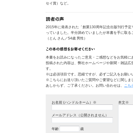
セイ賞）など。
2015年に発表された「創業130周年記念出版刊行予
っていました。半分諦めていましたが本書を手に取る
（とん さん／54歳 男性）
本書をお読みになったご意見・ご感想などをお気軽に
投稿された内容は、弊社ホームページや新聞・雑誌広
す。
※は必須項目です。恐縮ですが、必ずご記入をお願い
※こちらにお送り頂いたご質問やご要望などに関しま
あしからず、ご了承ください。お問い合わせは、
こち
お名前 (ハンドルネーム）※
本文※
メールアドレス（公開されません）
年齢
歳