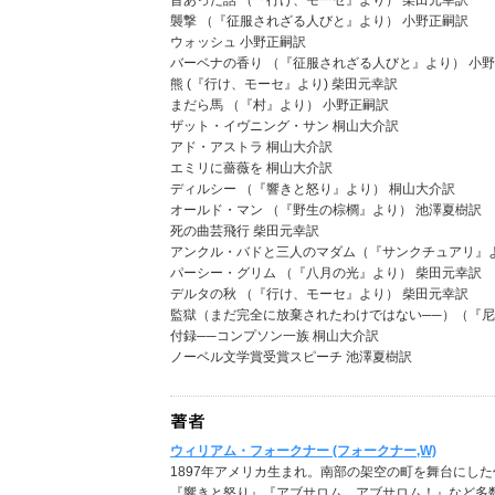
昔あった話 （『行け、モーセ』より） 柴田元幸訳
襲撃 （『征服されざる人びと』より） 小野正嗣訳
ウォッシュ 小野正嗣訳
バーベナの香り （『征服されざる人びと』より） 小
熊 (『行け、モーセ』より) 柴田元幸訳
まだら馬 （『村』より） 小野正嗣訳
ザット・イヴニング・サン 桐山大介訳
アド・アストラ 桐山大介訳
エミリに薔薇を 桐山大介訳
ディルシー （『響きと怒り』より） 桐山大介訳
オールド・マン （『野生の棕櫚』より） 池澤夏樹訳
死の曲芸飛行 柴田元幸訳
アンクル・バドと三人のマダム（『サンクチュアリ』
パーシー・グリム （『八月の光』より） 柴田元幸訳
デルタの秋 （『行け、モーセ』より） 柴田元幸訳
監獄（まだ完全に放棄されたわけではない──）（『尼
付録──コンプソン一族 桐山大介訳
ノーベル文学賞受賞スピーチ 池澤夏樹訳
ウィリアム・フォークナー (フォークナー,W)
1897年アメリカ生まれ。南部の架空の町を舞台にし
『響きと怒り』『アブサロム、アブサロム！』など多数。