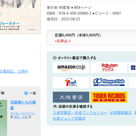
単行本 46変形 ● 864ページ
ISBN：978-4-309-20860-2 ● Cコード：0097
発売日：2022.09.22
定価6,490円（本体5,900円）
○在庫あり
訳奮闘話、公開中
失踪者たちの画
家
三省堂書店・岩波ブックセンター
紀伊國屋書店
ポール・ラファージ
著
柴田 元幸
訳
丸善ジュンク堂書店