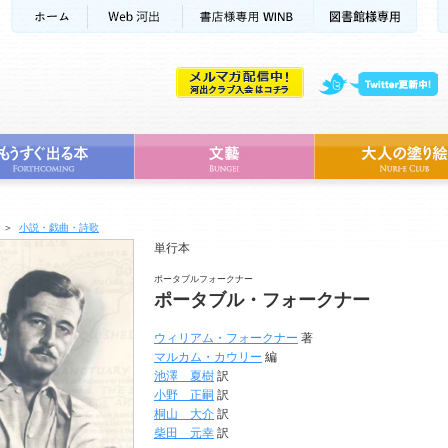
＞
小説・戯曲・詩歌
単行本
ポータブルフォークナー
ポータブル・フォークナー
ウィリアム・フォークナー
著
マルカム・カウリー
編
池澤 夏樹
訳
小野 正嗣
訳
桐山 大介
訳
柴田 元幸
訳