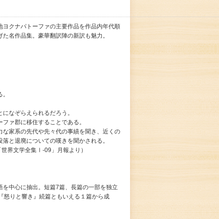
地ヨクナパトーファの主要作品を作品内年代順
げた名作品集。豪華翻訳陣の新訳も魅力。
る。
とになぞらえられるだろう。
ーファ郡に移住することである。
力な家系の先代や先々代の事績を聞き、近くの
没落と退廃についての嘆きを聞かされる。
世界文学全集Ⅰ-09」月報より）
語を中心に抽出。短篇7篇、長篇の一部を独立
た『怒りと響き』続篇ともいえる１篇から成