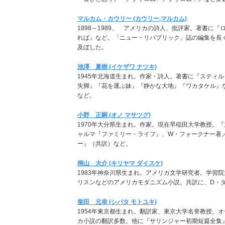
マルカム・カウリー (カウリー,マルカム)
1898～1989。 アメリカの詩人、批評家。著書に
れば』など。「ニュー・リパブリック」誌の編集を長
及ぼした。
池澤 夏樹 (イケザワ ナツキ)
1945年北海道生まれ。作家・詩人。著書に『スティ
失脚』『花を運ぶ妹』『静かな大地』『ワカタケル』
など。
小野 正嗣 (オノ マサツグ)
1970年大分県生まれ。作家。現在早稲田大学教授。
ャルマ『ファミリー・ライフ』、W・フォークナー著
ー』（共訳）など。
桐山 大介 (キリヤマ ダイスケ)
1983年神奈川県生まれ。アメリカ文学研究者。学習
リスンなどのアメリカモダニズム小説。共訳に、D・
柴田 元幸 (シバタ モトユキ)
1954年東京都生まれ。翻訳家、東京大学名誉教授。
カ小説の翻訳多数。他に『サリンジャー初期短篇全集