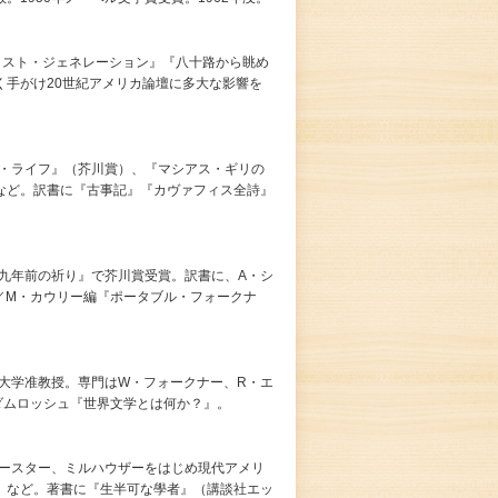
『ロスト・ジェネレーション』『八十路から眺め
く手がけ20世紀アメリカ論壇に多大な影響を
ル・ライフ』（芥川賞）、『マシアス・ギリの
など。訳書に『古事記』『カヴァフィス全詩』
『九年前の祈り』で芥川賞受賞。訳書に、A・シ
／M・カウリー編『ポータブル・フォークナ
院大学准教授。専門はW・フォークナー、R・エ
ダムロッシュ『世界文学とは何か？』。
オースター、ミルハウザーをはじめ現代アメリ
』など。著書に『生半可な學者』（講談社エッ