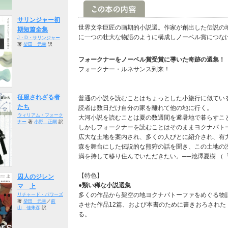
サリンジャー初
世界文学巨匠の画期的小説選。作家が創出した伝説の
期短篇全集
に一つの壮大な物語のように構成しノーベル賞につな
J・D・サリンジャー
著
柴田 元幸
訳
フォークナーをノーベル賞受賞に導いた奇跡の選集！
フォークナー・ルネサンス到来！
征服されざる者
普通の小説を読むことはちょっとした小旅行に似てい
たち
読者は数日だけ自分の家を離れて他の地に行く。
ウィリアム・フォーク
大河小説を読むことは夏の数週間を避暑地で暮らすこ
ナー
著
小野 正嗣
訳
しかしフォークナーを読むことはそのままヨクナパト
広大な土地を案内され、多くの人びとに紹介され、有
森を舞台にした伝説的な熊狩の話を聞き、この土地の
満を持して移り住んでいただきたい。──池澤夏樹 （「
【特色】
囚人のジレン
●類い稀な小説選集
マ 上
多くの作品から架空の地ヨクナパトーファをめぐる物
リチャード・パワーズ
著
柴田 元幸
／
前
させた作品12篇、および本書のために書きおろされ
山 佳朱彦
訳
る。