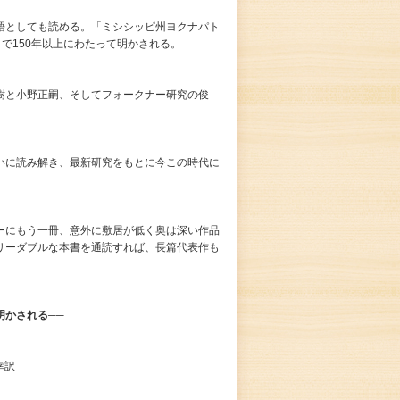
語としても読める。「ミシシッピ州ヨクナパト
まで150年以上にわたって明かされる。
樹と小野正嗣、そしてフォークナー研究の俊
いに読み解き、最新研究をもとに今この時代に
ーにもう一冊、意外に敷居が低く奥は深い作品
リーダブルな本書を通読すれば、長篇代表作も
明かされる──
幸訳