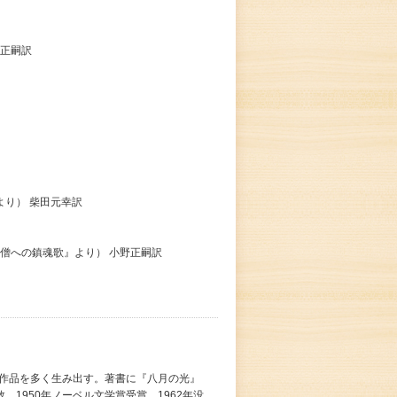
野正嗣訳
より） 柴田元幸訳
僧への鎮魂歌』より） 小野正嗣訳
た作品を多く生み出す。著書に『八月の光』
1950年ノーベル文学賞受賞。1962年没。