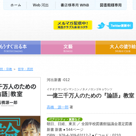
想・宗教
＞
哲学・思想
河出新書 -012
イチオクサンゼンマンニンノタメノロンゴキョウシツ
一億三千万人のための『論語』教室
高橋 源一郎
著
朝日、日経、東京 ／ 全国学校図書館協議会選定図書
新書 新書 ● 544ページ
ISBN：978-4-309-63112-7 ● Cコード：0210