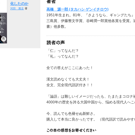
化したのか
河田 雅圭
著
高橋 源一郎 (タカハシ ゲンイチロウ)
1951年生まれ。81年、『さようなら、ギャングた
三島賞、伊藤整文学賞、谷崎潤一郎賞他各賞を受賞。
書）他多数。
「仁」ってなんだ？
「礼」ってなんだ？
全ての答えがここにあった！
漢文読めなくても大丈夫！
全文、完全現代語訳付き！！
「論語」は難しいイメージだったも、たまたまコロナ
4000年の歴史を誇る大国中国から、悩める現代人へこの本を
今、読んでも色褪せぬ新鮮さ。
購入して本当に良かったです。 （現代語訳で読みやすい