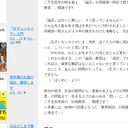
二千五百年の時を超え、『論語』が高橋源一郎訳で甦
教室」、開講です!!
『論語』は古いし難しい、そう思っていませんか？
そんな先入観を吹き飛ばす本がついに刊行されました
『オデュッセイ
高橋源一郎さんが２０年の歳月をかけた省略なし、完
ア』入門
松村 一男
著
沖田
（孔子）センセイがいま、突然、ぼくたちの前に現
瑞穂
補章
っと、こういったと思います。
「やれやれ、わたしが生きていた頃とほとんど変わ
これから始まる、この『論語』教室は、「超訳」で
これ以上、厳密な翻訳はないんじゃないかと思ってい
なにしろ、あんなに時間がたっても、（孔子）セン
ですから。
定年後のお金の
（「はじめに」より）
悩み、解決しま
す
政治や経済、社会の疑問から、家族や友人などの人間
荻原 博子
著
悪」の問題まで、生きる上でのあらゆる「問い」に、
二千五百年前の「白熱教室」、開講です！
☆本書には、twitterで話題となった「教育勅語」
し地点で」）
心はどこまで進