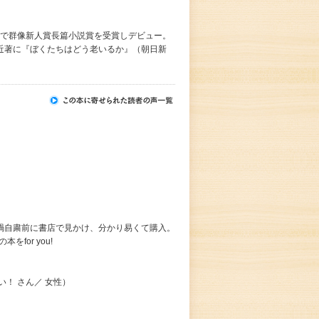
ち』で群像新人賞長篇小説賞を受賞しデビュー。
近著に『ぼくたちはどう老いるか』（朝日新
禍自粛前に書店で見かけ、分かり易くて購入。
for you!
！ さん／ 女性）