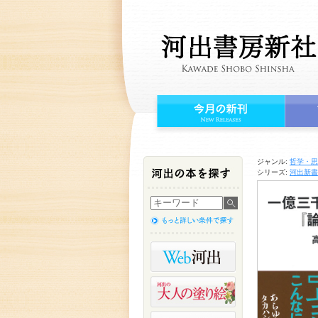
ジャンル:
哲学・思
シリーズ:
河出新書