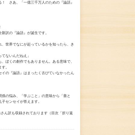
る！ さあ、「一億三千万人のための『論語』
！
全新訳の『論語』が誕生です。
れ、世界でなにが起っているかを知ったら、き
ってないんだねえ」
も、ぼくの創作でもありません。ある意味で、
ます。
セイの『論語』はまったく古びていなかったん
関係の悩み、「学ぶこと」の意味から「善と
孔子センセイが答えます。
の高橋さん訳も収録されております（目次「折り返