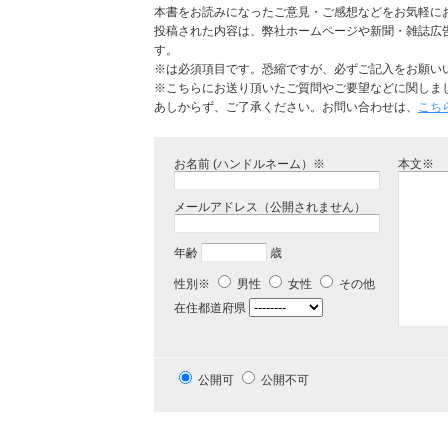
本書をお読みになったご意見・ご感想などをお気軽に
投稿された内容は、弊社ホームページや新聞・雑誌広
す。
※は必須項目です。恐縮ですが、必ずご記入をお願い
※こちらにお送り頂いたご質問やご要望などに関しま
あしからず、ご了承ください。お問い合わせは、
こち
お名前 (ハンドルネーム）※
本文※
メールアドレス（公開されません）
年齢
歳
性別※
男性
女性
その他
在住都道府県
公開可
公開不可