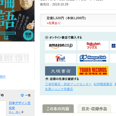
発売日：2019.10.29
定価1,320円（本体1,200円）
○在庫あり
開中
三省堂書店・岩波ブックセンター
紀伊國屋書店
丸善ジュンク堂書店
日本デザイン文
化史
井上 雅人
著