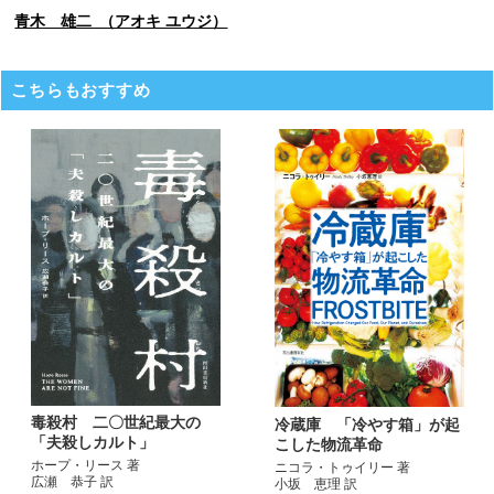
青木 雄二 （アオキ ユウジ）
こちらもおすすめ
毒殺村 二〇世紀最大の
冷蔵庫 「冷やす箱」が起
「夫殺しカルト」
こした物流革命
ホープ・リース 著
ニコラ・トゥイリー 著
広瀬 恭子 訳
小坂 恵理 訳