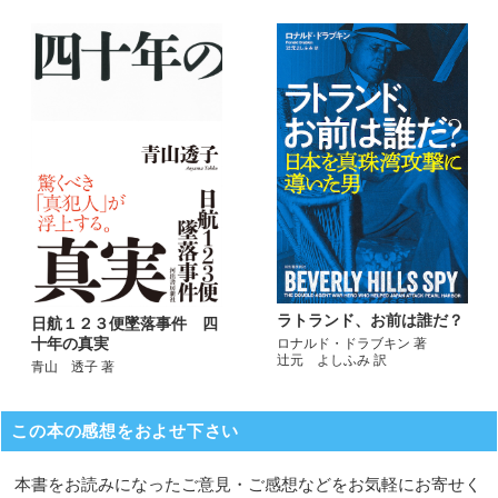
ラトランド、お前は誰だ？
日航１２３便墜落事件 四
十年の真実
ロナルド・ドラブキン 著
辻元 よしふみ 訳
青山 透子 著
この本の感想をおよせ下さい
本書をお読みになったご意見・ご感想などをお気軽にお寄せく