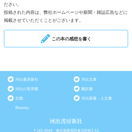
ださい。
投稿された内容は、弊社ホームページや新聞・雑誌広告などに
掲載させていただくことがございます。
この本の感想を書く
河出書房新社
河出文庫
河出の実用書
翻訳書
文藝
河出新書・人文書
Bluesky
〒162-8544 東京都新宿区東五軒町2-13