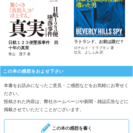
ラトランド、お前は誰だ？
日航１２３便墜落事件 四
十年の真実
ロナルド・ドラブキン 著
辻元 よしふみ 訳
青山 透子 著
この本の感想をおよせ下さい
本書をお読みになったご意見・ご感想などをお気軽にお寄せく
ださい。
投稿された内容は、弊社ホームページや新聞・雑誌広告などに
掲載させていただくことがございます。
この本の感想を書く