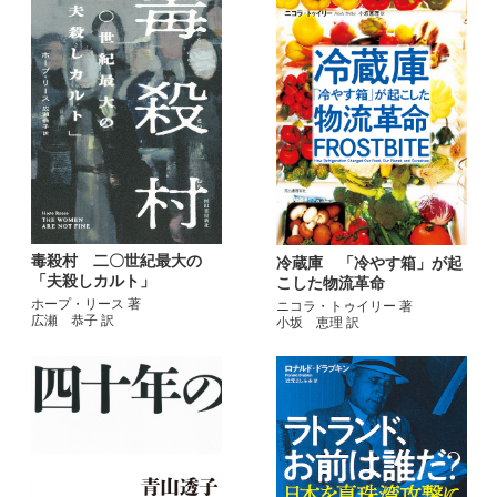
毒殺村 二〇世紀最大の
冷蔵庫 「冷やす箱」が起
「夫殺しカルト」
こした物流革命
ホープ・リース 著
ニコラ・トゥイリー 著
広瀬 恭子 訳
小坂 恵理 訳