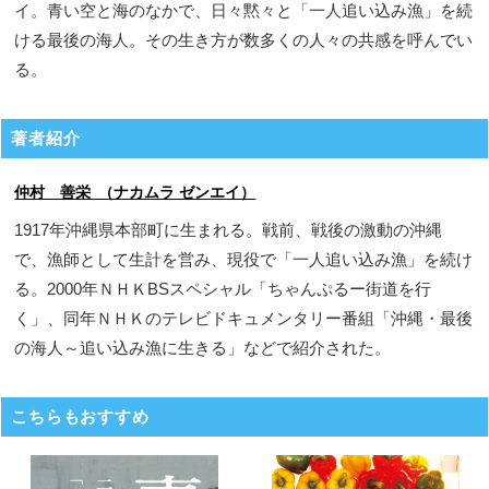
イ。青い空と海のなかで、日々黙々と「一人追い込み漁」を続
ける最後の海人。その生き方が数多くの人々の共感を呼んでい
る。
著者紹介
仲村 善栄 （ナカムラ ゼンエイ）
1917年沖縄県本部町に生まれる。戦前、戦後の激動の沖縄
で、漁師として生計を営み、現役で「一人追い込み漁」を続け
る。2000年ＮＨＫBSスペシャル「ちゃんぷるー街道を行
く」、同年ＮＨＫのテレビドキュメンタリー番組「沖縄・最後
の海人～追い込み漁に生きる」などで紹介された。
こちらもおすすめ