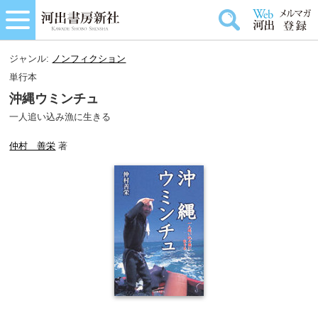
ジャンル:
ノンフィクション
単行本
沖縄ウミンチュ
一人追い込み漁に生きる
仲村 善栄
著