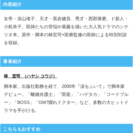
内容紹介
女帝・深山瑤子、天才・黒岩健吾、秀才・西郡琢磨、ド新人・
小机幸子。医師たちの苦悩や葛藤を描いた大人気ドラマのシナ
リオ本。原作・脚本の林宏司×医療監修の医師による特別対談
を収録。
著者紹介
林 宏司 （ハヤシ コウジ）
脚本家。出版社勤務を経て、2000年『涙をふいて』で脚本家
デビュー。「離婚弁護士」「医龍」「ハゲタカ」「コードブル
ー」「BOSS」「GM?躍れドクター」など、多数の大ヒットド
ラマを手がける。
こちらもおすすめ