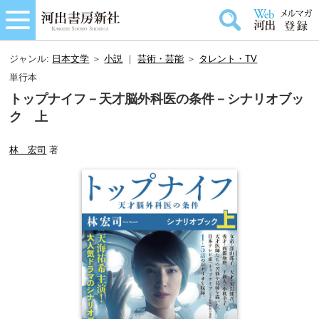
ジャンル:
日本文学
＞
小説
｜
芸術・芸能
＞
タレント・TV
単行本
トップナイフ－天才脳外科医の条件－シナリオブッ
ク 上
林 宏司
著