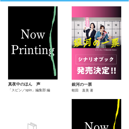
真夜中のほん 声
銀河の一票
「スピン／spin」編集部 編
蛭田 直美 著