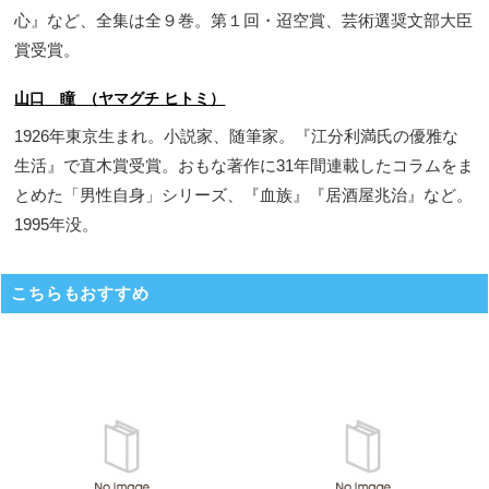
心』など、全集は全９巻。第１回・迢空賞、芸術選奨文部大臣
賞受賞。
山口 瞳 （ヤマグチ ヒトミ）
1926年東京生まれ。小説家、随筆家。『江分利満氏の優雅な
生活』で直木賞受賞。おもな著作に31年間連載したコラムをま
とめた「男性自身」シリーズ、『血族』『居酒屋兆治』など。
1995年没。
こちらもおすすめ