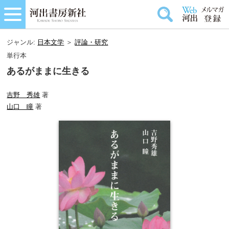
ジャンル:
日本文学
＞
評論・研究
単行本
あるがままに生きる
吉野 秀雄
著
山口 瞳
著