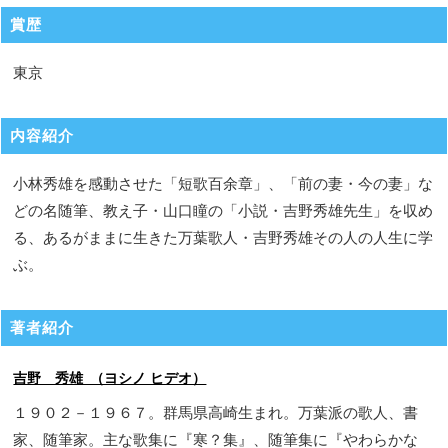
賞歴
東京
内容紹介
小林秀雄を感動させた「短歌百余章」、「前の妻・今の妻」な
どの名随筆、教え子・山口瞳の「小説・吉野秀雄先生」を収め
る、あるがままに生きた万葉歌人・吉野秀雄その人の人生に学
ぶ。
著者紹介
吉野 秀雄 （ヨシノ ヒデオ）
１９０２－１９６７。群馬県高崎生まれ。万葉派の歌人、書
家、随筆家。主な歌集に『寒？集』、随筆集に『やわらかな