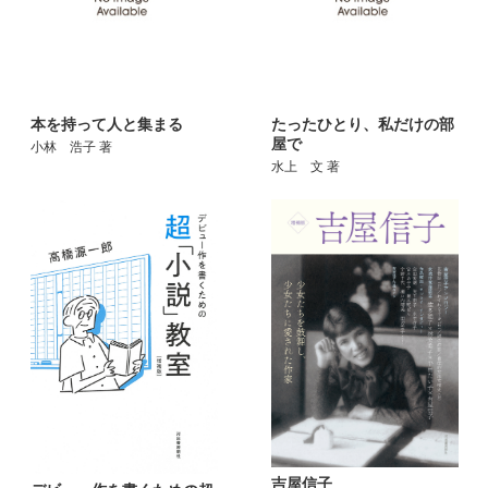
本を持って人と集まる
たったひとり、私だけの部
屋で
小林 浩子 著
水上 文 著
吉屋信子