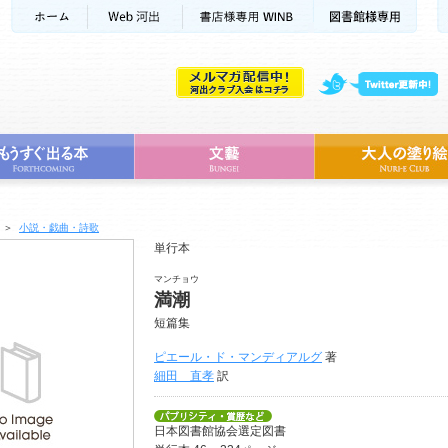
＞
小説・戯曲・詩歌
単行本
マンチョウ
満潮
短篇集
ピエール・ド・マンディアルグ
著
細田 直孝
訳
日本図書館協会選定図書