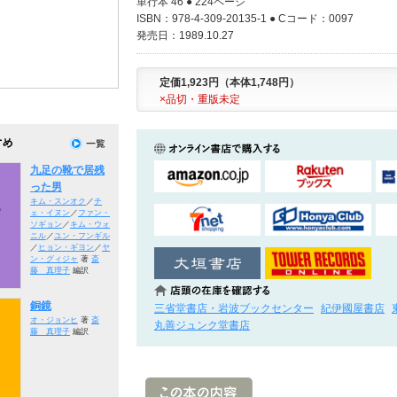
単行本 46 ● 224ページ
ISBN：978-4-309-20135-1 ● Cコード：0097
発売日：1989.10.27
定価1,923円（本体1,748円）
×品切・重版未定
九足の靴で居残
った男
キム・スンオク
／
チ
ェ・イヌン
／
ファン・
ソギョン
／
キム・ウォ
ニル
／
ユン・フンギル
／
ヒョン・ギヨン
／
ヤ
ン・グィジャ
著
斎
藤 真理子
編訳
銅鏡
三省堂書店・岩波ブックセンター
紀伊國屋書店
オ・ジョンヒ
著
斎
丸善ジュンク堂書店
藤 真理子
編訳