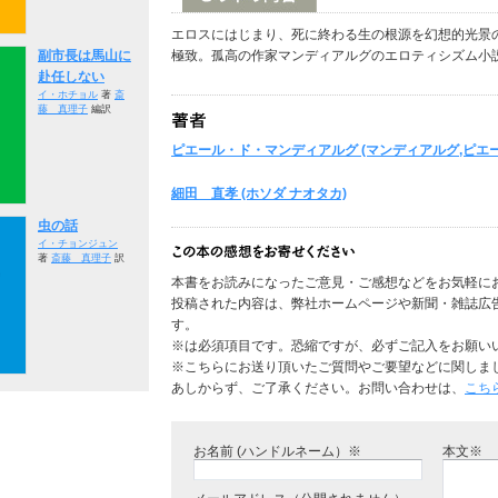
エロスにはじまり、死に終わる生の根源を幻想的光景
副市長は馬山に
極致。孤高の作家マンディアルグのエロティシズム小
赴任しない
イ・ホチョル
著
斎
藤 真理子
編訳
ピエール・ド・マンディアルグ (マンディアルグ,ピエー
細田 直孝 (ホソダ ナオタカ)
虫の話
イ・チョンジュン
著
斎藤 真理子
訳
本書をお読みになったご意見・ご感想などをお気軽に
投稿された内容は、弊社ホームページや新聞・雑誌広
す。
※は必須項目です。恐縮ですが、必ずご記入をお願い
※こちらにお送り頂いたご質問やご要望などに関しま
あしからず、ご了承ください。お問い合わせは、
こち
お名前 (ハンドルネーム）※
本文※