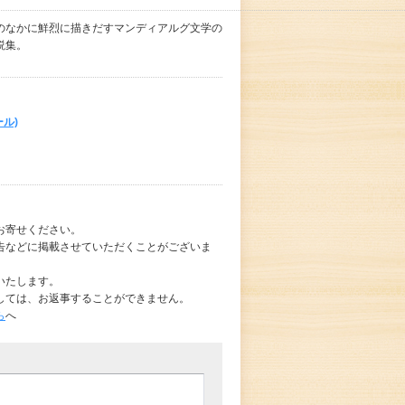
のなかに鮮烈に描きだすマンディアルグ文学の
説集。
ル)
お寄せください。
告などに掲載させていただくことがございま
いたします。
しては、お返事することができません。
ら
へ