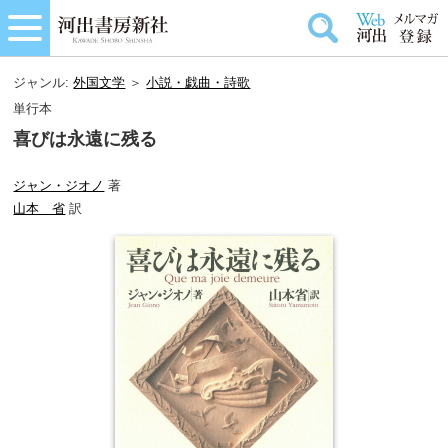
ジャンル:
外国文学
＞
小説・戯曲・詩歌
単行本
喜びは永遠に残る
ジャン・ジオノ
著
山本 省
訳