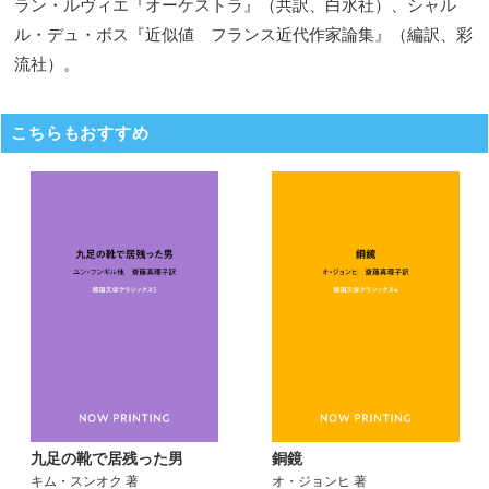
ラン・ルヴィエ『オーケストラ』（共訳、白水社）、シャル
ル・デュ・ボス『近似値 フランス近代作家論集』（編訳、彩
流社）。
こちらもおすすめ
九足の靴で居残った男
銅鏡
キム・スンオク 著
オ・ジョンヒ 著