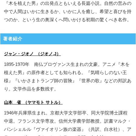
『木を植えた男』の出発点ともいえる長篇小説。自然の営みの
中で人間はいかに生きるか、いかに人を癒し、希望と喜びを持
つのか、という生の奥深くへ問いかける初期の驚くべき名作。
著者紹介
ジャン・ジオノ （ジオノ,J）
1895-1970年 南仏プロヴァンス生まれの文豪。アニメ『木を
植えた男』の原作者としても知られる。『気晴らしのない王
様』『いかさまトランプ師の冒険』『世界の歌』などの邦訳あ
り。文学作品を多数残す。
山本 省 （ヤマモト サトル）
1946年兵庫県生まれ。京都大学文学部卒、同大学院博士課程
中退。フランス文学専攻。信州大学農学部教授。訳書マルク・
パンシェルル『ヴァイオリン族の楽器』（共訳、白水社）、ア