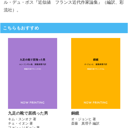
ル・デュ・ボス『近似値 フランス近代作家論集』（編訳、彩
流社）。
こちらもおすすめ
九足の靴で居残った男
銅鏡
キム・スンオク 著
オ・ジョンヒ 著
チェ・イヌン 著
斎藤 真理子 編訳
ファン・ソギョン 著