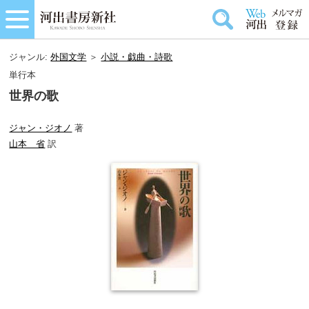
ジャンル:
外国文学
＞
小説・戯曲・詩歌
単行本
世界の歌
ジャン・ジオノ
著
山本 省
訳