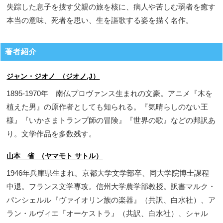
失踪した息子を捜す父親の旅を核に、病人や苦しむ弱者を癒す
本当の意味、死者を思い、生を謳歌する姿を描く名作。
著者紹介
ジャン・ジオノ （ジオノ,J）
1895-1970年 南仏プロヴァンス生まれの文豪。アニメ『木を
植えた男』の原作者としても知られる。『気晴らしのない王
様』『いかさまトランプ師の冒険』『世界の歌』などの邦訳あ
り。文学作品を多数残す。
山本 省 （ヤマモト サトル）
1946年兵庫県生まれ。京都大学文学部卒、同大学院博士課程
中退。フランス文学専攻。信州大学農学部教授。訳書マルク・
パンシェルル『ヴァイオリン族の楽器』（共訳、白水社）、ア
ラン・ルヴィエ『オーケストラ』（共訳、白水社）、シャル