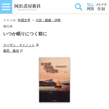
ジャンル:
外国文学
＞
小説・戯曲・詩歌
単行本
いつか眠りにつく前に
スーザン・マイノット
著
森田 義信
訳