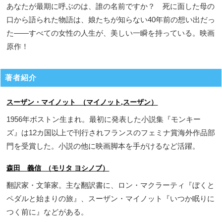
あなたが最期に呼ぶのは、誰の名前ですか？ 死に面した母の
口から語られた物語は、娘たちが知らない40年前の想い出だっ
た――すべての女性の人生が、美しい一瞬を持っている。映画
原作！
著者紹介
スーザン・マイノット （マイノット,スーザン）
1956年ボストン生まれ。最初に発表した小説集『モンキー
ズ』は12カ国以上で刊行されフランスのフェミナ賞海外作品部
門を受賞した。小説の他に映画脚本を手がけるなど活躍。
森田 義信 （モリタ ヨシノブ）
翻訳家・文筆家。主な翻訳書に、ロン・マクラーティ『ぼくと
ペダルと始まりの旅』、スーザン・マイノット『いつか眠りに
つく前に』などがある。