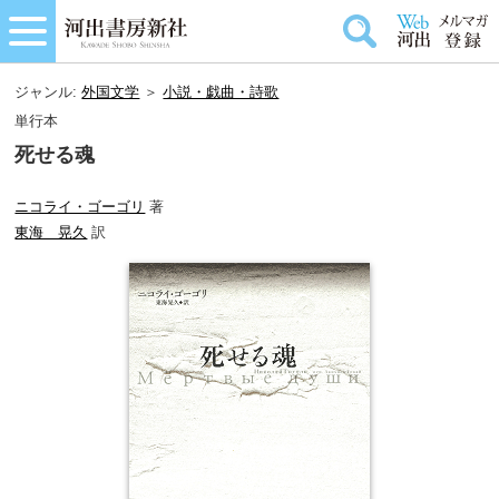
ジャンル:
外国文学
＞
小説・戯曲・詩歌
単行本
死せる魂
ニコライ・ゴーゴリ
著
東海 晃久
訳