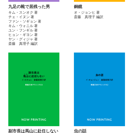
九足の靴で居残った男
銅鏡
キム・スンオク 著
オ・ジョンヒ 著
チェ・イヌン 著
斎藤 真理子 編訳
ファン・ソギョン 著
キム・ウォニル 著
ユン・フンギル 著
ヒョン・ギヨン 著
ヤン・グィジャ 著
斎藤 真理子 編訳
副市長は馬山に赴任しない
虫の話