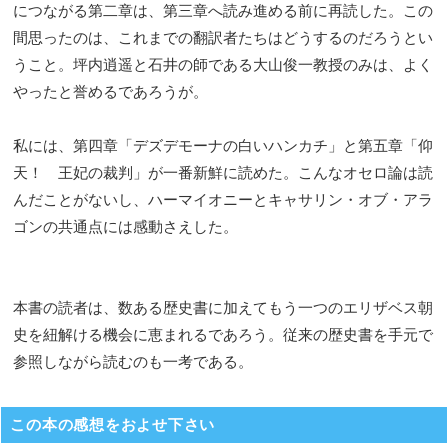
につながる第二章は、第三章へ読み進める前に再読した。この
間思ったのは、これまでの翻訳者たちはどうするのだろうとい
うこと。坪内逍遥と石井の師である大山俊一教授のみは、よく
やったと誉めるであろうが。
私には、第四章「デズデモーナの白いハンカチ」と第五章「仰
天！ 王妃の裁判」が一番新鮮に読めた。こんなオセロ論は読
んだことがないし、ハーマイオニーとキャサリン・オブ・アラ
ゴンの共通点には感動さえした。
本書の読者は、数ある歴史書に加えてもう一つのエリザベス朝
史を紐解ける機会に恵まれるであろう。従来の歴史書を手元で
参照しながら読むのも一考である。
この本の感想をおよせ下さい