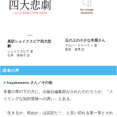
丘の上の小さな本屋さん
真訳シェイクスピア四大悲
アルバ・ドナーティ 著
劇
栗原 俊秀 訳
シェイクスピア 著
石井 美樹子 訳
読者の声
hayakawano さん／その他
本書の帯の下の方に、出版社編集部が入れたのだろうが、「ス
リリングな知的冒険への誘い」とある。
「生きるか、死ぬか」は誤訳だ！、と言い切れる第一章とそれ