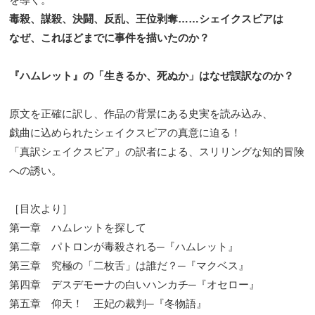
毒殺、謀殺、決闘、反乱、王位剥奪……シェイクスピアは
なぜ、これほどまでに事件を描いたのか？
『ハムレット』の「生きるか、死ぬか」はなぜ誤訳なのか？
原文を正確に訳し、作品の背景にある史実を読み込み、
戯曲に込められたシェイクスピアの真意に迫る！
「真訳シェイクスピア」の訳者による、スリリングな知的冒険
への誘い。
［目次より］
第一章 ハムレットを探して
第二章 パトロンが毒殺される─『ハムレット』
第三章 究極の「二枚舌」は誰だ？─『マクベス』
第四章 デスデモーナの白いハンカチ─『オセロー』
第五章 仰天！ 王妃の裁判─『冬物語』