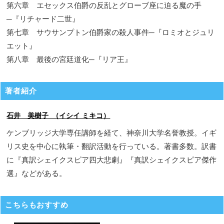
第六章 エセックス伯爵の反乱とグローブ座に迫る魔の手
─『リチャード二世』
第七章 サウサンプトン伯爵家の殺人事件─『ロミオとジュリ
エット』
第八章 最後の宮廷道化─『リア王』
著者紹介
石井 美樹子 （イシイ ミキコ）
ケンブリッジ大学専任講師を経て、神奈川大学名誉教授。イギ
リス史を中心に執筆・翻訳活動を行っている。著書多数。訳書
に『真訳シェイクスピア四大悲劇』『真訳シェイクスピア傑作
選』などがある。
こちらもおすすめ