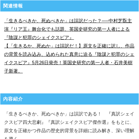
関連情報
「生きるべきか、死ぬべきか」は誤訳だった？──中村芝翫主
演『リア王』舞台化でも話題、英国史研究の第一人者による
『陰謀と犯罪のシェイクスピア』
【「生きるか、死ぬか」は誤訳だ！】原文を正確に訳し、作品
の背景を読み込み、込められた真意に迫る『陰謀と犯罪のシェ
イクスピア』5月26日発売！英国史研究の第一人者・石井美樹
子新著。
内容紹介
「生きるべきか、死ぬべきか」は誤訳である！ 『真訳シェイ
クスピア四大悲劇』『真訳シェイクスピア傑作選』をもとに、
原文を正確かつ作品の歴史的背景を詳細に読み解き、深い理解
を導く。