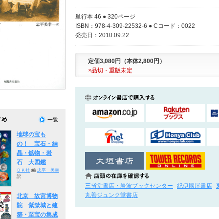
単行本 46 ● 320ページ
ISBN：978-4-309-22532-6 ● Cコード：0022
発売日：2010.09.22
定価3,080円（本体2,800円）
×品切・重版未定
地球の宝も
の！ 宝石・結
晶・鉱物・岩
石 大図鑑
ＤＫ社
編
忠平 美幸
訳
三省堂書店・岩波ブックセンター
紀伊國屋書店
丸善ジュンク堂書店
北京 故宮博物
院 紫禁城と建
築・至宝の集成