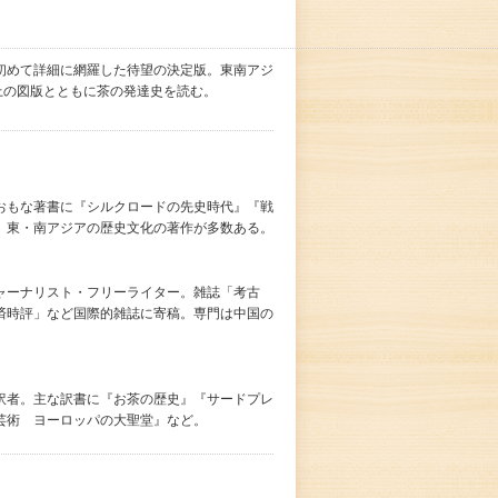
初めて詳細に網羅した待望の決定版。東南アジ
上の図版とともに茶の発達史を読む。
おもな著書に『シルクロードの先史時代』『戦
、東・南アジアの歴史文化の著作が多数ある。
ャーナリスト・フリーライター。雑誌「考古
済時評」など国際的雑誌に寄稿。専門は中国の
訳者。主な訳書に『お茶の歴史』『サードプレ
芸術 ヨーロッパの大聖堂』など。