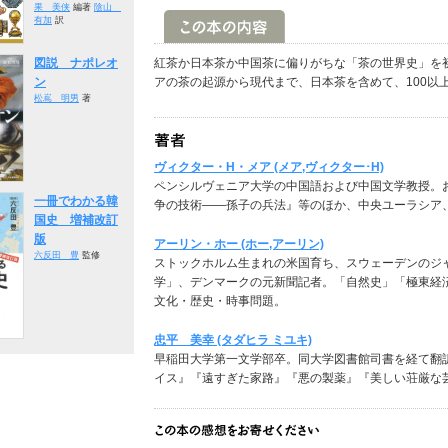
果 美侠
編著
陰山
有加
訳
図説 ナポレオ
紅茶か日本茶か中国茶に偏りがちな「茶の世界史」を
ン
アの茶の起源から現代まで、日本茶を含めて、100以
松嶌 明男
著
ヴィクター・H・メア (メア,ヴィクター･H)
ペンシルヴェニア大学の中国語および中国文学教授。
一冊でわかる韓
争の技術――孫子の兵法』等のほか、中央ユーラシア
国史 増補改訂
版
アーリン・ホー (ホー,アーリン)
六反田 豊
監修
ストックホルム生まれの米国育ち、スウェーデンのジ
学」、デンマークの元新聞記者。「自然史」「極東経
文化・歴史・時事問題。
忠平 美幸 (タダヒラ ミユキ)
早稲田大学第一文学部卒。同大学図書館司書を経て翻
イス』『遠すぎた家路』『悪の製薬』『美しい荘厳な