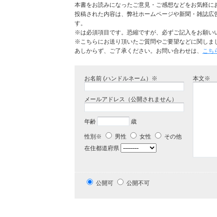
本書をお読みになったご意見・ご感想などをお気軽に
投稿された内容は、弊社ホームページや新聞・雑誌広
す。
※は必須項目です。恐縮ですが、必ずご記入をお願い
※こちらにお送り頂いたご質問やご要望などに関しま
あしからず、ご了承ください。お問い合わせは、
こち
お名前 (ハンドルネーム）※
本文※
メールアドレス（公開されません）
年齢
歳
性別※
男性
女性
その他
在住都道府県
公開可
公開不可