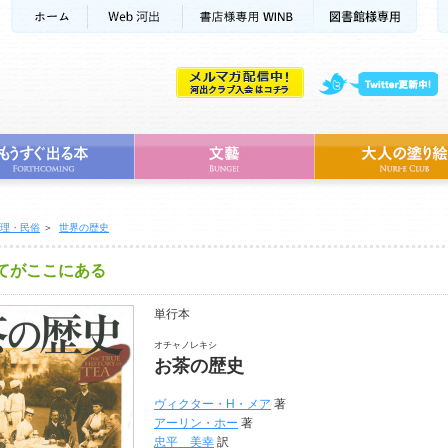
理・民俗
＞
世界の歴史
てがここにある
単行本
オチャノレキシ
お茶の歴史
ヴィクター・H・メア
著
アーリン・ホー
著
忠平 美幸
訳