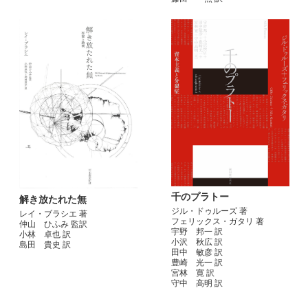
千のプラトー
解き放たれた無
ジル・ドゥルーズ 著
レイ・ブラシエ 著
フェリックス・ガタリ 著
仲山 ひふみ 監訳
宇野 邦一 訳
小林 卓也 訳
小沢 秋広 訳
島田 貴史 訳
田中 敏彦 訳
豊崎 光一 訳
宮林 寛 訳
守中 高明 訳