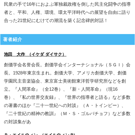
民衆の手で16年におよぶ軍独裁政権を倒した民主化闘争の指導
者と、平和、人権、環境、環太平洋時代への展望を自由に語り
合った21世紀にむけての潮流を築く記念碑的対話！
著者紹介
池田 大作 （イケダ ダイサク）
創価学会名誉会長。創価学会インターナショナル（ＳＧＩ）会
長。1928年東京生まれ。創価大学、アメリカ創価大学、創価
学園民主音楽協会、東京富士美術館東洋哲学研究所などを創
立。『人間革命』（全12巻）、『新・人間革命』（現16
巻）、『私の世界交友録』、『世界の指導者と語る』など多数
の著書のほか『二十一世紀への対談』（Ａ・トインビー）、
『二十世紀の精神の教訓』（Ｍ・Ｓ・ゴルバチョフ）など多数
の対談集があ
Ｐ・エイルウィン （エイルウィン,P）