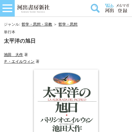
ジャンル:
哲学・思想・宗教
＞
哲学・思想
単行本
太平洋の旭日
池田 大作
著
Ｐ・エイルウィン
著