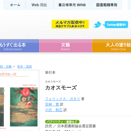
想・宗教
＞
哲学・思想
単行本
カオスモーズ
カオスモーズ
フェリックス・ガタリ
著
宮林 寛
訳
小沢 秋広
訳
読売 ／ 日本図書館協会選定図書