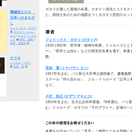
ガタリが遺した最後の名著。カオス＝混沌とコスモス
機械状エロス
た、脱領土化のための地図をつくるガタリ思想のエッ
日本へのまなざ
し
フェリックス・ガタリ
著
ギャリー・ジェノ
スコ
／
ジェイ・ヘトリ
フェリックス・ガタリ (ガタリ,F)
ック
編
杉村 昌昭
／
村澤 真保呂
訳
1930-1992年。哲学者・精神分析家。ドゥルーズ
ー』『哲学とは何か』などの歴史的名著を遺す。単著
数。
クリオ
シャルル・ペギー
著
宮林 寛
訳
宮林 寛 (ミヤバヤシ カン)
1957年生まれ。パリ第七大学博士課程修了。慶應義
ステール『待ち合わせ』、ジル・ドゥルーズ『記号と
など。
小沢 秋広 (オザワ アキヒロ)
1953年生まれ。京大仏文科卒業後、78年渡仏、パリ
む。ドゥルーズ・ガタリの『千のプラトー』訳者の一
本書をお読みになったご意見・ご感想などをお気軽に