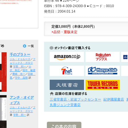
単行本 46 ● 224ページ
ISBN：978-4-309-24300-9 ● Cコード：0010
発売日：2004.01.14
定価3,080円（本体2,800円）
×品切・重版未定
千のプラトー
ジル・ドゥルーズ
／
フ
ェリックス・ガタリ
著
宇野 邦一
／
小
沢 秋広
／
田中 敏彦
／
豊崎 光一
／
宮林
寛
／
守中 高明
訳
アンチ・オイデ
三省堂書店・岩波ブックセンター
紀伊國屋書店
ィプス
丸善ジュンク堂書店
ジル・ドゥルーズ
／
フ
ェリックス・ガタリ
著
宇野 邦一
訳