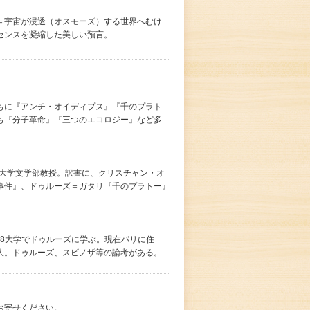
＝宇宙が浸透（オスモーズ）する世界へむけ
センスを凝縮した美しい預言。
とともに『アンチ・オイディプス』『千のプラト
も『分子革命』『三つのエコロジー』など多
塾大学文学部教授。訳書に、クリスチャン・オ
事件』、ドゥルーズ＝ガタリ『千のプラトー』
第8大学でドゥルーズに学ぶ。現在パリに住
人。ドゥルーズ、スピノザ等の論考がある。
お寄せください。