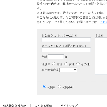
投稿された内容は、弊社ホームページや新聞・雑誌広
す。
※は必須項目です。恐縮ですが、必ずご記入をお願い
※こちらにお送り頂いたご質問やご要望などに関しま
あしからず、ご了承ください。お問い合わせは、
こち
お名前 (ハンドルネーム）※
本文※
メールアドレス（公開されません）
年齢
歳
性別※
男性
女性
その他
在住都道府県
公開可
公開不可