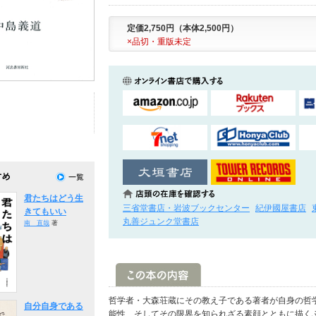
定価2,750円（本体2,500円）
×品切・重版未定
君たちはどう生
三省堂書店・岩波ブックセンター
紀伊國屋書店
きてもいい
丸善ジュンク堂書店
南 直哉
著
哲学者・大森荘蔵にその教え子である著者が自身の哲
自分自身である
能性、そしてその限界を知られざる素顔とともに描く