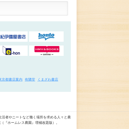
東京都書店案内
有隣堂
くまざわ書店
生活者やニートなど働く場所を求める人々と農
記（『ホームレス農園』増補改題版）。