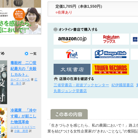
定価1,705円（本体1,550円）
○在庫あり
毒殺村 二〇世
紀最大の「夫殺
しカルト」
ホープ・リース
著
広
瀬 恭子
訳
三省堂書店・岩波ブックセンター
紀伊國屋書店
丸善ジュンク堂書店
冷蔵庫 「冷や
す箱」が起こし
た物流革命
「生きづらさを感じたら、私の農園においで！」路上
ニコラ・トゥイリー
業を結びつける女性企業家の“きれいごとなし”の奮闘
著
小坂 恵理
訳