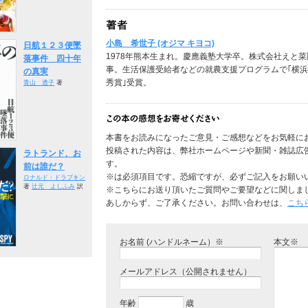
小島 希世子 (オジマ キヨコ)
日航１２３便墜
1978年熊本生まれ。慶應義塾大学卒。株式会社えと
落事件 四十年
事。生活保護受給者などの就農支援プログラムで｢横浜
の真実
秀賞｣受賞。
青山 透子
著
本書をお読みになったご意見・ご感想などをお気軽に
投稿された内容は、弊社ホームページや新聞・雑誌広
ラトランド、お
す。
前は誰だ？
※は必須項目です。恐縮ですが、必ずご記入をお願い
ロナルド・ドラブキン
著
辻元 よしふみ
訳
※こちらにお送り頂いたご質問やご要望などに関しま
あしからず、ご了承ください。お問い合わせは、
こち
お名前 (ハンドルネーム）※
本文※
メールアドレス（公開されません）
年齢
歳