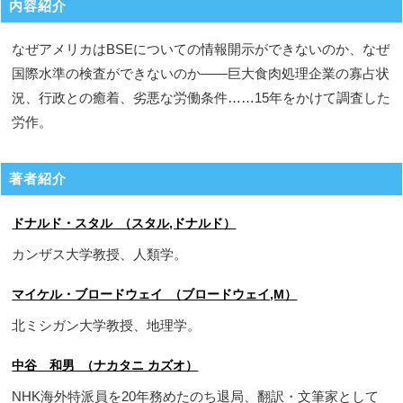
内容紹介
なぜアメリカはBSEについての情報開示ができないのか、なぜ
国際水準の検査ができないのか――巨大食肉処理企業の寡占状
況、行政との癒着、劣悪な労働条件……15年をかけて調査した
労作。
著者紹介
ドナルド・スタル （スタル,ドナルド）
カンザス大学教授、人類学。
マイケル・ブロードウェイ （ブロードウェイ,M）
北ミシガン大学教授、地理学。
中谷 和男 （ナカタニ カズオ）
NHK海外特派員を20年務めたのち退局、翻訳・文筆家として