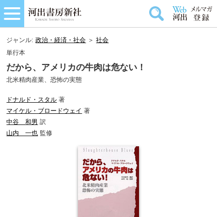
ジャンル:
政治・経済・社会
＞
社会
単行本
だから、アメリカの牛肉は危ない！
北米精肉産業、恐怖の実態
ドナルド・スタル
著
マイケル・ブロードウェイ
著
中谷 和男
訳
山内 一也
監修