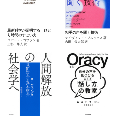
最新科学が証明する ひと
相手の声を聞く技術
り時間のすごい力
デイヴィッド・ブルックス 著
ロバート・コプラン 著
吉田 俊太郎 訳
上杉 隼人 訳