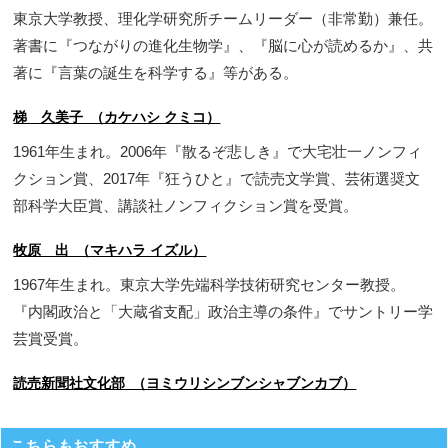
東京大学教授、理化学研究所チームリーダー（非常勤）兼任。
著書に『つながりの進化生物学』、『脳に心が読めるか』、共
著に『言葉の誕生を科学する』等がある。
梯 久美子 （カケハシ クミコ）
1961年生まれ。2006年『散るぞ悲しき』で大宅壮一ノンフィ
クション賞、2017年『狂うひと』で読売文学賞、芸術選奨文
部科学大臣賞、講談社ノンフィクション賞を受賞。
牧原 出 （マキハラ イズル）
1967年生まれ。東京大学先端科学技術研究センター教授。
『内閣政治と「大蔵省支配」政治主導の条件』でサントリー学
芸賞受賞。
読売新聞社文化部 （ヨミウリシンブンシャブンカブ）
こちらもおすすめ