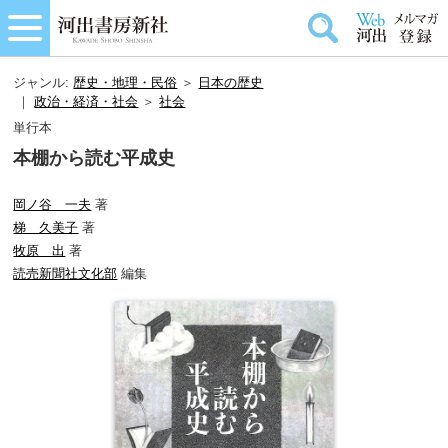
ジャンル:
歴史・地理・民俗
＞
日本の歴史
｜
政治・経済・社会
＞
社会
単行本
本棚から読む平成史
岡ノ谷 一夫
著
梯 久美子
著
牧原 出
著
読売新聞社文化部
編集