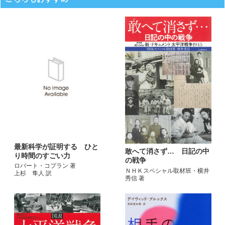
最新科学が証明する ひと
敢へて消さず… 日記の中
り時間のすごい力
の戦争
ロバート・コプラン 著
ＮＨＫスペシャル取材班・横井
上杉 隼人 訳
秀信 著